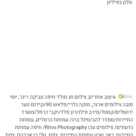
מלון בפיליון
כל הזכויות שמורות MORE טעמים.סיפורים.אנשים
עיצוב אתרים
, צילום חג מולד חיפה צביקה ריגר, יוסי
סובה צילומים ארצי,,
מוקה גלרי/
פלאש 90/קידום נוער
ירושלים/קסטל/מירב פילו/רון פלד/יקבי כרמל/משרד
התיירות/סמדר להב/סיגל ברג/ עמותת כרמלים, עמותת
גדעונים/ צילומים עכו Ritvo Photography/ חיפה עמותת
התיירות, באר שבע עמותת התיירות, צפת טלי בן אברהם, צפת