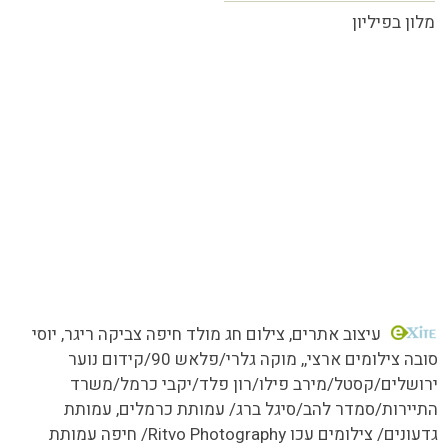
מלון בפיליון
כל הזכויות שמורות MORE טעמים.סיפורים.אנשים
עיצוב אתרים
, צילום חג מולד חיפה צביקה ריגר, יוסי
סובה צילומים ארצי,,
מוקה גלרי/
פלאש 90/קידום נוער
ירושלים/קסטל/מירב פילו/רון פלד/יקבי כרמל/משרד
התיירות/סמדר להב/סיגל ברג/ עמותת כרמלים, עמותת
גדעונים/ צילומים עכו Ritvo Photography/ חיפה עמותת