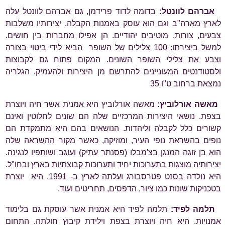
אברהם לוונטל:
בדומה לדוד פרידמן, גם אברהם לוונטל עלה
לארץ מארה"ב וגם הוא עוסק באמנות הקבלה. יצירותיו משלבות
צבעים, צורות, מוטיבים יהודיים. הן אפילו מחברות בין חושים.
למשל ביצירתו: 100 צלילים של השופר הביא לידי ביטוי בצורה
וצבע את צלילי השופר השונים. המקום פתוח גם לקבוצות
ולסטודנטים המעוניינים להתרשם מן היצירות ולהעמיק. הגלריה
נמצאת ברחוב ט"ו 35
מאשה אורלוביץ:
מאשה אורלוביץ היא אמנית אשר חיה ויוצרת
בצפת. נושאי היצירות המרכזיים שלה הם שונים לחלוטין ואינם
קשורים כלל לקבלה וליהדות. הנושאים בהם היא מתמקדת הם
נופים בהשראת נופי העיר, ומוזיקה, כאשר מקור ההשראה שלה
הוא בן זוגה המנגן בצ'מבלו (פסנתר עתיק) ועוגב ושותפיו לנגינה.
יצירותיה מוצגות בתערוכות יחיד ותערוכות קבוצתיות בארץ ובחו"ל.
היא נולדה בסנט פטרסבורג ועלתה לארץ ב- 1991. היא יוצרת
בטכניקות שונות כמו ציור, הדפסים, תחריטים ועוד.
תלמה לפיד:
תלמה לפיד היא אמנית אשר עוסקת גם בלימוד
אמנויות. היא חיה ויוצרת בצפת וילידת קיבוץ חולתה. התחום