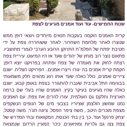
שנות החמישים- עוד ועוד אמנים מגיעים לצפת
קרית האמנים הוקמה בעקבות תנאים מיוחדים ויוצאי דופן ממש
שנוצרו לאחר מלחמת השחרור. לאחר ששוחררה צפת על ידי
חטיבת יפתח של הפלמ"ח התרוקן הרובע הערבי לגמרי מתושביו.
פתאום נוצר רוב מוחץ של יהודים שעד אז היו המיעוט. עיריית צפת
רצתה לחזק את מעמדה של צפת ופתחה בפרויקט יוצא דופן:
הקמת קרית אמנים בה יגורו וייצרו אמנים.. הפרויקט הצליח. ישנם
ציירים ואמנים, כולל כאלה שעד אותו רגע מהווים חלק משמעותי
בבוהמה התל אביבית שעברו להתגורר בצפת באופן קבוע. ישנם
כאלה שהיו מגיעים בעיקר בקיץ. האמנים שהיו בעלי שם ברמה
הארצית וחלקם גם העולמית, עזרו להרים את צפת. עם האמנים
נמנו שמשון הולצמן שציוריו בצבעי מים של הנופים הנשקפים
מצפת מוכרים היטב , משה ציפר הפסל, ציונה תג'ר, משה קסטל,
יצחק פרנקל ועוד. כך בין בתי הכנסת, המקוואות ובתי המדרש של
צפת צצו גם גלריות ומוזיאונים. כיכר המעיין הרדום שנמצאת