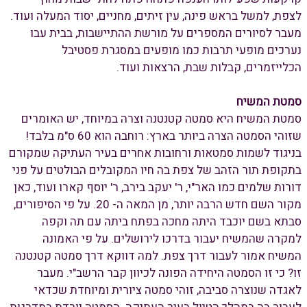
לצפת, למשל בראש פינה, עין זיתים, מחניים, יסוד המעלה ועוד.
מעבר לסיורים המספרים על מורשת ההתיישבות, בבית עבו
נערכים מופעי תרבות כמו מופעים במסגרת פסטיבל
הכלייזמרים, קבלות שבת, הרצאות ועוד.
סמטת המשיח
סמטת המשיח היא סמטה קטנטנה וצרה במיוחד, יש האומרים
שזוהי הסמטה הצרה ביותר בארץ: רוחבה הוא 60 ס"מ בלבד!
בניגוד לשמות סמטאות ורחובות אחרים בעיר העתיקה שמקורם
בתקופת תור הזהב של צפת בה חיו המקובלים הבולטים על פני
דורות שלמים כמו האר"י, ר' יעקב בירב, ר' יוסף קארו ועוד, כאן
מקור השם חדש הרבה יותר, מן המאה ה- 20. על פי הסיפורים,
סבתא בשם יוכבד היתה מחכה בפתח ביתה עם תה וקפה
למקרה שהמשיח יעבור בדרכו לירושלים. על פי האמונה
המשיח אמור לעבור דרך צפת. למה דווקא דרך סמטה קטנטנה
זו? כי זו הסמטה היחידה הפונה לכיוון קבר הרשב"י. מעבר
לאגדה שנוצרה סביבה, זוהי סמטה ציורית ומיוחדת שכדאי