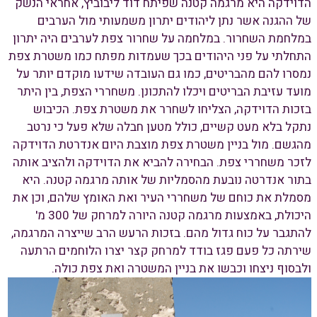
הדוידקה היא מרגמה קטנה שפיתח דוד ליבוביץ, אחראי הנשק
של ההגנה אשר נתן ליהודים יתרון משמעותי מול הערבים
במלחמת השחרור. במלחמה על שחרור צפת לערבים היה יתרון
התחלתי על פני היהודים בכך שעמדות מפתח כמו משטרת צפת
נמסרו להם מהבריטים, כמו גם העובדה שידעו מוקדם יותר על
מועד עזיבת הבריטים ויכלו להתכונן. משחררי הצפת, בין היתר
בזכות הדוידקה, הצליחו לשחרר את משטרת צפת. הכיבוש
נתקל בלא מעט קשיים, כולל מטען חבלה שלא פעל כי נרטב
מהגשם. מול בניין משטרת צפת מוצבת היום אנדרטת הדוידקה
לזכר משחררי צפת. הבחירה להביא את הדוידקה ולהציב אותה
בתור אנדרטה נובעת מהסמליות של אותה מרגמה קטנה. היא
מסמלת את כוחם של משחררי העיר ואת האומץ שלהם, וכן את
היכולת, באמצעות מרגמה קטנה היורה למרחק של 300 מ'
להתגבר על כוח גדול מהם. בזכות הרעש הרב שייצרה המרגמה,
שירתה כל פעם פגז בודד למרחק קצר יצרו הלוחמים הרתעה
ולבסוף ניצחו וכבשו את בניין המשטרה ואת צפת כולה.