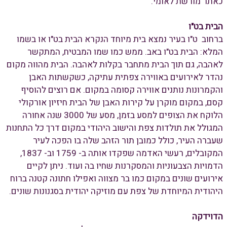
כאתר מורשת לאומי.
הבית בט"ו
ברחוב ט"ו בעיר נמצא בית מיוחד הנקרא הבית בט"ו או בשמו
המלא: הבית בט"ו באב. ממש כמו שמו המבטיח, המתקשר
לאהבה, גם תוך הבית מתחבר בקלות לאהבה. הבית מהווה מקום
נהדר לאירועים באווירה צפתית עתיקה, כשקשתות האבן
והקמרונות נותנים אווירה קסומה במקום. אם רוצים להוסיף
קסם, במקום מוקרן על קירות האבן של הבית חיזיון אורקולי
הלוקח את הצופים למסע בזמן, מסע של 3000 שנה אחורה
המגולל את תולדות צפת והישוב היהודי במקום דרך כל התחנות
שעברה העיר, כולל כמובן תור הזהב שלה בו הפכה לעיר
המקובלים, רעשי האדמה שפקדו אותה ב- 1759 וב- 1837,
הדמויות הצבעוניות והמסקרנות שחיו בה ועוד. ניתן לקיים
אירועים שונים במקום כמו בר מצווה ואפילו חתונה קטנה ברוח
היהודית המיוחדת של צפת עם מוזיקה יהודית בסגנונות שונים.
הדוידקה