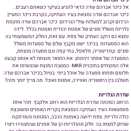
אל כיכר אברהם שדה כדאי להגיע בעיקר כשאתם רעבים...
כיכר אברהם שדה נמצאת בעיר העתיקה, בקרבת כיכר המעיין
הרדום וקרוב למעלות עולי הגרדום. כיכר אברהם שדה מוקפת
גלריות משלל סוגים של אמנות יהודית ואמנות בכלל. לידה
נמצא גם היקב העתיק של צפת. עם זאת, החלק המשמעותי בה
הוא המסעדות. בכיכר ישנו מקבץ שלם של מסעדות משלל
סוגים: קונדיטוריה, פלאפל, בתי קפה וגם מסעדה מנצחת,
המסעדה של אסתר ויהונתן. את התואר מנצחת לא אנחנו קבענו.
אלה המנצחים בתוכנית
MKR
- המטבח המנצח שהגשימו את
חלומם ופתחו מסעדה של אוכל ביתי. בטיול בכיכר אברהם שדה
תשלבו בין היסטוריה ואווירה, אמנות ואוכל. מה צריך יותר מזה?
שדרת הגלריות
הרחוב המכונה שדרת הגלריות הוא רחוב אלקבץ. זוהי אחת
מסמטאות העיר העתיקה הנמצאת בקרית האמנים ומשובצת
כולה גלריות. צפת ידועה באמנות הרבה, המגוונת והמרתקת
שניתן למצוא בה. חלק מהגלריות הן של אמנים שהתגוררו ויצרו