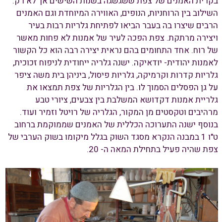
בקרית האמנים של צפת ששגשגה בשנות השישים אך לא רק.
השילוב בין הרוחניות, הנופים, האווירה המיוחדת וגם האמנים
הרבים שיצרו בה בעבר הביאו לפתיחת גלריות רבות בעיר
ויצירה מרתקת. צפת הפכה לעיר של אמנות לא פחות מאשר
של רוח. אחד התחומים בהם נראית יצירה רבה הוא כל הקשור
לאמנות יהודית- יודאיקה. ישנה גלריה ייחודית לניפוח זכוכית,
גלריות קדרות וקרמיקה, גלריות פיסול, ביניהן בית משה ציפר
על גן הפסלים הסמוך לו. בין הגלריות של צפת תמצאו את
גלריית אמנות דקדושא המשלבת בין צבעים, ציורי טבע
מרהיבים וטקסטים מן המקור, הגלריה של רויטל וזמיר ועוד.
בנוסף ישנה התערוכה הכללית של האמנים שממוקמת ברחוב
ט"ו 1 במבנה הנקרא מסגד השוק בגלל מיקומו בשוק הערבי של
צפת שהיה פעיל בתחילת המאה ה- 20.