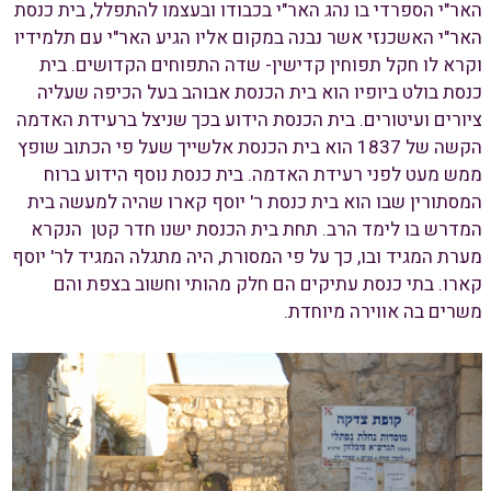
האר"י הספרדי בו נהג האר"י בכבודו ובעצמו להתפלל, בית כנסת
האר"י האשכנזי אשר נבנה במקום אליו הגיע האר"י עם תלמידיו
וקרא לו חקל תפוחין קדישין- שדה התפוחים הקדושים. בית
כנסת בולט ביופיו הוא בית הכנסת אבוהב בעל הכיפה שעליה
ציורים ועיטורים. בית הכנסת הידוע בכך שניצל ברעידת האדמה
הקשה של 1837 הוא בית הכנסת אלשייך שעל פי הכתוב שופץ
ממש מעט לפני רעידת האדמה. בית כנסת נוסף הידוע ברוח
המסתורין שבו הוא בית כנסת ר' יוסף קארו שהיה למעשה בית
המדרש בו לימד הרב. תחת בית הכנסת ישנו חדר קטן הנקרא
מערת המגיד ובו, כך על פי המסורת, היה מתגלה המגיד לר' יוסף
קארו. בתי כנסת עתיקים הם חלק מהותי וחשוב בצפת והם
משרים בה אווירה מיוחדת.