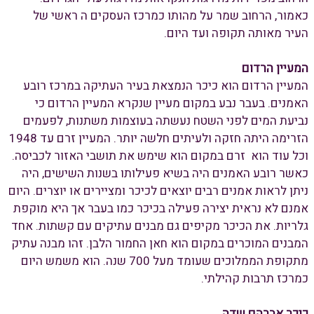
כאמור, הרחוב שמר על מהותו כמרכז העסקים ה ראשי של
העיר מאותה תקופה ועד היום.
המעיין הרדום
המעיין הרדום הוא כיכר הנמצאת בעיר העתיקה במרכז רובע
האמנים. בעבר נבע במקום מעיין שנקרא המעיין הרדום כי
נביעת המים לפני השטח נעשתה בעוצמות משתנות, לפעמים
הזרימה היתה חזקה ולעיתים חלשה יותר. המעיין זרם עד 1948
וכל עוד הוא זרם במקום הוא שימש את תושבי האזור לכביסה.
כאשר רובע האמנים היה בשיא פעילותו בשנות השישים, היה
ניתן לראות אמנים רבים יוצאים לכיכר ומציירים או יוצרים. היום
אמנם לא נראית יצירה פעילה בכיכר כמו בעבר אך היא מוקפת
גלריות. את הכיכר מקיפים גם מבנים עתיקים עם קשתות. אחד
המבנים המוכרים במקום הוא חאן החמור הלבן. זהו מבנה עתיק
מתקופת הממלוכים שעומד מעל 700 שנה. הוא משמש היום
כמרכז תרבות קהילתי.
כיכר אברהם שדה