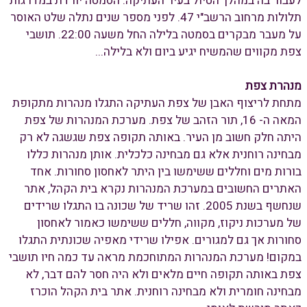
לעבור בה במהלך הטיול בעיר העתיקה. הסמטה יורדת במדרגות
תלולות מרחוב הרשב"י 47. לפני מספר שנים נתלה שלט האוסר
על מעבר מבקרים בסמטה בלילה החל משעה 22:00. תושבי
צפת מקווים שהמשיח יגיע ביום ולא בלילה...
מנהרת צפת
מתחת לריצוף האבן של צפת העתיקה התגלו מנהרות מתקופת
המאה ה- 16, תור הזהב של צפת. מערכת המנהרות של צפת
היתה חלק חשוב מן העיר. באותה תקופה צפת שגשגה לא רק
מבחינה רוחנית אלא גם מבחינה כלכלית. אותן מנהרות כללו
בורות מים וחללים ששימשו בין היתר לאחסון סחורות. אחד
האתרים החשובים במערכת המנהרות נקרא בית הקהל, אתר
שנחשף בשנת 2005. זהו שריד של שכונה בו התגלו שרידים
של מערכות ניקוז, מקווה, חללים ששימשו כאמור לאחסון
סחורות אך גם למגורים. אפילו שרידי מאפיה שכונתית התגלו
במקום! מערכת המנהרות המתוחכמת מראה עד כמה חיו תושבי
צפת באותה תקופה חיים מלאים ולא היה חסר להם דבר, לא
מבחינה חומרית ולא מבחינה רוחנית. אתר בית הקהל הוכרז