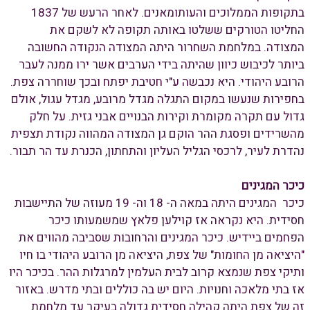
בתקופות הממלוכים והעותומאנים. לאחר הרעש של 1837
החליטו הטורקים ששלטו באותה תקופה לא לשקם את
המצודה. במלחמת השחרור היתה המצודה הנקודה החשובה
ביותר לכיבוש כיוון שהיתה בידי הערבים אשר ירו ממנה לעבר
הרובע היהודי. היא נכבשה ע"י חטיבת יפתח ובכך שוחררה צפת.
בחפירות שנעשו במקום התגלה מגדל מרובע, מגדל עגול, אולם
גדול עם תקרה מקומרת וקירות הבנויים אבני גזית. על חלק
מהשרידים ופסגת ההר הוקם גן המצודה המהווה נקודת תצפית
נהדרת לעיר, לרכסי הגליל העליון והתחתון, הכנרת עד הר תבור.
כיכר המגינים
כיכר המגינים היתה במאה ה- 18 וה- 19 מעוזה של התיישבות
חסידית. היא נקראה אז קוילען פלאץ שמשמעותו כיכר
הפחמים ביידיש. כיכר המגינים והרחובות שסביבה מהווים את
"היציאה מן החומות" של צפת, היציאה מן הרובע היהודי בו חיו
ותיקי צפת שנמצא קרוב לבית העלמין למרגלות ההר. בכיכר היו
אז בתי מלאכה וחנויות. היום יש בה כוללים ובתי מדרש. באזור
זה של צפת היתה קהילה חסידית גדולה בעיקר עד מלחמת