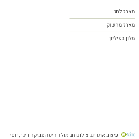
מארז לחג
מארז מהשוק
מלון בפיליון
כל הזכויות שמורות MORE טעמים.סיפורים.אנשים
עיצוב אתרים
, צילום חג מולד חיפה צביקה ריגר, יוסי