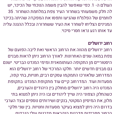
העולם ה- 1. כפי שאפשר להבין משמה הנוכחי של הכיכר, יש
לה חלק משמעותי בשחרור העיר צפת במלחמת השחרור. 35
לוחמים של הפלמ"ח שהגיעו ותפסו את המפקדה שהיתה בכיכר
המגינים הצליחו לשחרר את העיר ששחרורה ובכלל ההגנה עליה
עד אותו רגע נראו חסרי סיכוי.
רחוב ירושלים
רחוב ירושלים מהווה את הרחוב הראשי ואת ליבה הפועם של
צפת במאה שנים האחרונות. לאורך הרחוב ניתן לראות מבנים
היסטוריים מן התקופה העותומאנית ומימי המנדט הבריטי. ישנם
גם מבנים חדשים יותר. חלקו המרכזי של רחוב ירושלים הוא
המדרחוב שלאורכו התמקמו עסקים רבים, חנויות, בתי קפה,
מסעדות ועוד. המדרחוב קיים עוד מתקופת המנדט. בתקופת
המנדט היה רחוב ירושלים מחולק בין היהודים והערבים,
כשהחלק הצפוני היה שייך ליהודים ובו היה ניתן למצוא בתי
מלון, את המיסיון הסקוטי, בנקים ושירותים נוספים ובצד הערבי
בדרום היה ניתן למצוא בעיקר מסעדות וחנויות. בין שני חלקי
הרחוב מפרידות מדרגות הנקראות מדרגות עולי הגרדום.