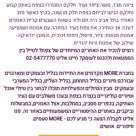
ציונה תג'ר, משה ציפר ועוד. חלקם התגוררו בצפת באופן קבוע
וחלקם הגיעו לביתם בצפת חלק מהשנה, בקיץ כאשר מזג
האוויר בתל אביב היה חם ולח. בשנות השבעים קרית האמנים
דעכה אך הותירה את צפת כעיר המזוהה עם אמנות ושמציעה
אמנות מגוונת: ציור, פיסול, ניפוח זכוכית, וכמובן יודאיקה-
שילוב של אמנות ורוח יהודית.
רוצים להכיר את האתרים המיוחדים של צפת? לטייל בין
הסמטאות ולהכנס לעומק? חייגו אלינו 02-5477770
בחברת MORE מקדמים את התיירות בגליל ובעמקים ומארגנים
עבורכם סיורים בגליל התחתון, בגליל העליון, בגליל המערבי
ובעמקים. מבין הטיולים והפעילויות תוכלו לבחור בין טיולי אוכל
וסיורים קולינריים בנצרת בצפת ובעכו משולבים עם העיר
העתיקה, בכפרים מסביב, במחלבות, אצל האמנים, במבשלות
וביקבים, באתרים ההיסטוריים המשמעותיים באזור זה. פנו
אלינו לקבלת הצעה כי מגיע לכם - MORE טעמים.
סיפורים. אנשים.