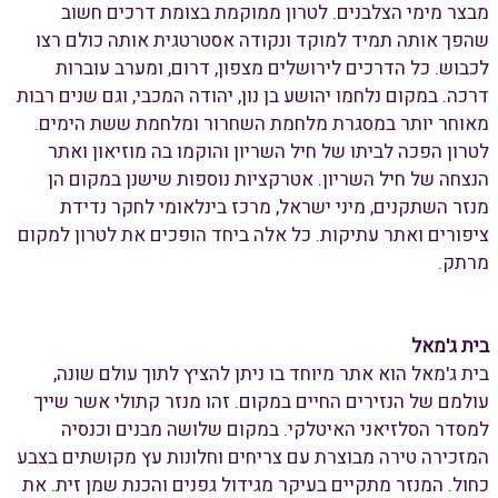
מבצר מימי הצלבנים. לטרון ממוקמת בצומת דרכים חשוב
שהפך אותה תמיד למוקד ונקודה אסטרטגית אותה כולם רצו
לכבוש. כל הדרכים לירושלים מצפון, דרום, ומערב עוברות
דרכה. במקום נלחמו יהושע בן נון, יהודה המכבי, וגם שנים רבות
מאוחר יותר במסגרת מלחמת השחרור ומלחמת ששת הימים.
לטרון הפכה לביתו של חיל השריון והוקמו בה מוזיאון ואתר
הנצחה של חיל השריון. אטרקציות נוספות שישנן במקום הן
מנזר השתקנים, מיני ישראל, מרכז בינלאומי לחקר נדידת
ציפורים ואתר עתיקות. כל אלה ביחד הופכים את לטרון למקום
מרתק.
בית ג'מאל
בית ג'מאל הוא אתר מיוחד בו ניתן להציץ לתוך עולם שונה,
עולמם של הנזירים החיים במקום. זהו מנזר קתולי אשר שייך
למסדר הסלזיאני האיטלקי. במקום שלושה מבנים וכנסיה
המזכירה טירה מבוצרת עם צריחים וחלונות עץ מקושתים בצבע
כחול. המנזר מתקיים בעיקר מגידול גפנים והכנת שמן זית. את