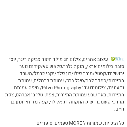
כל הזכויות שמורות MORE טעמים.סיפורים.אנשים
עיצוב אתרים
, צילום חג מולד חיפה צביקה ריגר, יוסי
סובה צילומים ארצי,,
מוקה גלרי/
פלאש 90/קידום נוער
ירושלים/קסטל/מירב פילו/רון פלד/יקבי כרמל/משרד
התיירות/סמדר להב/סיגל ברג/ עמותת כרמלים, עמותת
גדעונים/ צילומים עכו Ritvo Photography/ חיפה עמותת
התיירות, באר שבע עמותת התיירות, צפת טלי בן אברהם, צפת
מרדכי קשמכר. שוק התקווה דניאל לוי, קפה מזרחי יונתן בן
חיים.
כל הזכויות שמורות ל MORE טעמים. סיפורים.