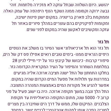
יהושע. היום השלווה שבתל עזקה לא מזכירה מלחמות. זוהי
גבעה ירוקה וקסומה ממנה נשקף הנוף היפהפה של עמק האלה
וממוקמת בלב פארק בריטניה. במקום ישנן פינות ישיבה,
ומקומות לפיקניקים בהם עוצרים במהלך סיורים באזור תל
עזקה ומקשיבים לאקשן שהיה במקום לפני שנים.
תל גזר
תל גזר הוא תל ארכיאולוגי אשר הסיור בו משלב את הנופים
היפים הנראים ממנו- בימים טובים רואים אפילו פס דק של הים,
סיפורי קרבות- כיבושו של קיבוץ גזר על ידי חיילי לגיון 28
במלחמת השחרור והסיפור על העיר המקראית הקדומה גזר.
בחלקו התחתון של התל ישנה חציבה ארוכה אליה מגיעים
במדרגות עץ תלולות אל מפעל המים הקדום שהיה במקום.
אפשר להגיע אל מקורות המים באמצעות המנהרה החצובה.
התל הלך וגבה במשך תקופה ארוכה. היה בו ישוב פעיל על פני
קרוב ל- 5000 שנה, מתום התקופה הניאוליתית עד תקופת
הצלבנים. המיקום שלו, ממש על דרך הים שחיברה בין מצרים
לסוריה הפכה אותו למקום אטרקטיבי לבניית ישוב. במיוחד