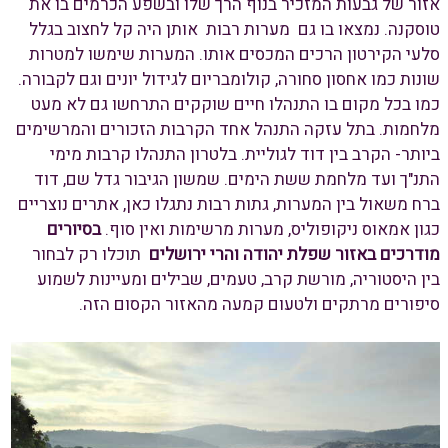
אזור של גבעות המזכיר בנוף הרך שלו ובשפע הכרמים בו את
טוסקנה. נמצאו בו גם מערות רבות אותן היה קל לחצוב בגלל
סלעי הקירטון הרכים המכסים אותו. המערות שימשו למטרות
שונות כמו אחסון סחורה, קולומבריום לגידול יונים וגם לקבורה.
כמו בכל מקום בו התנהלו חיים שוקקים התרחשו גם לא מעט
מלחמות. בתל עזקה התנהל אחד הקרבות הזכורים והמרשימים
ביותר- הקרב בין דוד לגוליית. בלטרון התנהלו קרבות מימי
התנ"ך ועד מלחמת ששת הימים. שמשון הגיבור גדל שם, דוד
ברח משאול בין המערות, גתות רבות נתגלו כאן, אתרים נוצריים
כגון אמאוס ניקופוליס, מערות מרשימות ואין סוף.
בסיורים
מודרכים באזור שפלת יהודה והרי ירושלים
תוכלו רק לבחור
בין היסטוריה, מורשת קרב, טעמים, שבילים ומעיינות לשמוע
סיפורים מרתקים ולטעום קמעה מהאזור הקסום הזה.