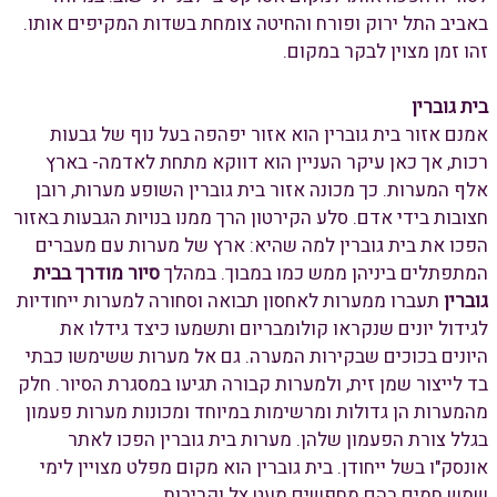
באביב התל ירוק ופורח והחיטה צומחת בשדות המקיפים אותו.
זהו זמן מצוין לבקר במקום.
בית גוברין
אמנם אזור בית גוברין הוא אזור יפהפה בעל נוף של גבעות
רכות, אך כאן עיקר העניין הוא דווקא מתחת לאדמה- בארץ
אלף המערות. כך מכונה אזור בית גוברין השופע מערות, רובן
חצובות בידי אדם. סלע הקירטון הרך ממנו בנויות הגבעות באזור
הפכו את בית גוברין למה שהיא: ארץ של מערות עם מעברים
המתפתלים ביניהן ממש כמו במבוך. במהלך
סיור מודרך בבית
גוברין
תעברו ממערות לאחסון תבואה וסחורה למערות ייחודיות
לגידול יונים שנקראו קולומבריום ותשמעו כיצד גידלו את
היונים בכוכים שבקירות המערה. גם אל מערות ששימשו כבתי
בד לייצור שמן זית, ולמערות קבורה תגיעו במסגרת הסיור. חלק
מהמערות הן גדולות ומרשימות במיוחד ומכונות מערות פעמון
בגלל צורת הפעמון שלהן. מערות בית גוברין הפכו לאתר
אונסק"ו בשל ייחודן. בית גוברין הוא מקום מפלט מצויין לימי
שמש חמים בהם מחפשים מעט צל וקרירות.