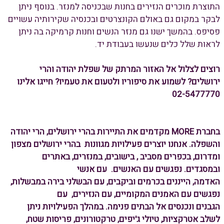
התוצרת מוכרים הנזירים בחנות שבכניסה למנזר. בנוסף ניתן
לבקר במקום גם באולם הקונצרטים ובכנסיה שקירותיה עשויים
פסיפס. בהמשך ישנו גם מנזר הנשים וחנות קרמיקה בה ניתן
לראות שלל כלים שנעשו בעבודת יד.
רוצים לצלול אל האזור המרתק של שפלת יהודה והרי
ירושלים? לשמוע את סיפוריו ולטעום את טעמיו? חייגו אלינו
02-5477770
בחברת MORE מקדמים את התיירות בהרי ירושלים, הרי יהודה
והשפלה. אנחנו יוצרים פעילויות מגוונות בהרי ירושלים מצפון
ומדרום, בכפרים מסביב , בישובים, במנזרים, באתרים
ובמסגדים. נפגשים עם האנשים. עם אנשי
האדמה, הייננים
בכרמים וביקבים, עם הבשלני בירה במבשלות,
נפגשים עם האמנים המקומיים, עם הנזירים, עם
הגבנים ונכנסים אל הבתים פנימה. במהלך הפעילויות ניתן
לשלב אטרקציות, טיולי ג'יפים, טרקטורונים, פריסות שטח,