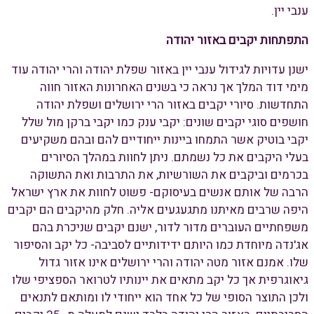
ענבי יין.
התפתחות יקבים באזור יהודה
ישנן עדויות לגידול ענבי יין באזור שפלת יהודה והרי יהודה עוד
מימי דוד המלך אך נראה כי בשנים האחרונות האזור חווה
התחדשות. סיורי יקבים באזור הרי ירושלים ושפלת יהודה
חושפים סוגי יקבים שונים: יקבי ענק כמו יקבי ברקן מול שלל
יקבי בוטיק אשר התמחו ביינות ייחודיים להם ובהם משקיעים
בעלי היקבים את כל נשמתם. ניתן לחוות במהלך הסיורים
בכרמים וביקבים את השורשיות, את התרבות ואת התשוקה
הרבה של אותם אנשים בעיסוקם- פשוט לחוות את ארץ ישראל
היפה שרבים מאיתנו מתגעגעים אליה. חלק מהיקבים הם יקבים
משפחתיים העוברים מדור לדור, ישנם יקבים שניכרת בהם
אג'נדה מיוחדת כמו היותם ידידותיים לסביבה- כל יקב והסיפור
שלו. אמנם אזור מטה יהודה והרי ירושלים אינו אזור גדול
גיאוגרפית אך כל יקב מתאים את יינותיו לטרואר הספציפי שלו
ולכן התוצר הסופי של כל אחד הוא ייחודי לו ומותאם לתנאים