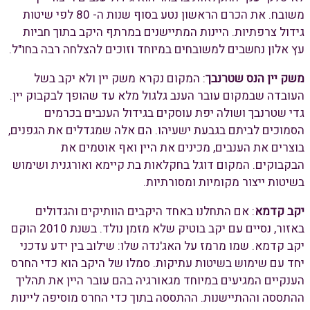
משובח. את הכרם הראשון נטע בסוף שנות ה- 80 לפי שיטות
גידול צרפתיות. היינות המתיישנים במרתף היקב בתוך חביות
עץ אלון נחשבים למשובחים במיוחד וזוכים להצלחה רבה בחו"ל.
משק יין הנס שטרנבך
: המקום נקרא משק יין ולא יקב בשל
העובדה שבמקום עובר הענב גלגול מלא עד שהופך לבקבוק יין.
גדי שטרנבך ושולה יפת עוסקים בגידול הענבים בכרמים
הסמוכים לביתם בגבעת ישעיהו. הם אלה שמגדלים את הגפנים,
בוצרים את הענבים, מכינים את היין ואף אוטמים את
הבקבוקים. המקום דוגל בחקלאות בת קיימא ואורגנית ושימוש
בשיטות ייצור מקומיות ומסורתיות.
יקב קדמא
: אם התחלנו באחד היקבים הוותיקים והגדולים
באזור, נסיים עם יקב בוטיק שלא מזמן נולד. בשנת 2010 הוקם
יקב קדמא. שמו מרמז על האג'נדה שלו: שילוב בין ידע עדכני
יחד עם שימוש בשיטות עתיקות. סמלו של היקב הוא כדי החרס
הענקיים המגיעים במיוחד מגאורגיה בהם עובר היין את תהליך
ההתססה וההתיישנות. ההתססה בתוך כדי החרס מוסיפה ליינות