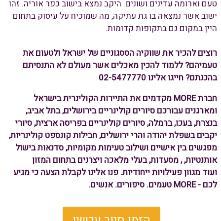
טעם וארומה עדינים ושונים. היקב נמצא בישוב כפר אוריה. זהו
ישוב אשר נמצאה בו גת עתיקה, מה שמוכיח על עיסוק בתחום
היין במקום גם בתקופות קדומות.
רוצים להכיר את שווקיה הססגוניים של ישראל ולטעום את
טעמיהם? ללמוד להכין מאכלים אשר מעולם לא התנסיתם
בהכנתם? חייגו אלינו 02-5477770
חברת MORE מקדמים את התיירות הקולינרית בישראל
ומארגנים עבורכם סיורים קולינריים בירושלים, בתל אביב,
בנצרת, בעכו, ברמלה, סיורים קולינריים בפריסה ארצית, סיורי
יקבים בשפלת יהודה והרי ירושלים, חבילות קונספט קולינריות,
מפגשים בין אישיים ושילוב טעימות מקומיות, סדנאות בישול
אותנטיות, , מסעדות, בעלי מלאכה ויצרנים בתחום המזון
ועוד מגוון פעילויות ייחודיות. פנו אלינו לקבלת הצעה כי מגיע
לכם - MORE טעמים. סיפורים. אנשים.
הזמן סיור עכשיו