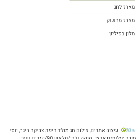
מארז לחג
מארז מהשוק
מלון בפיליון
כל הזכויות שמורות MORE טעמים.סיפורים.אנשים
עיצוב אתרים
, צילום חג מולד חיפה צביקה ריגר, יוסי
סובה צילומים ארצי,,
מוקה גלרי/
פלאש 90/קידום נוער