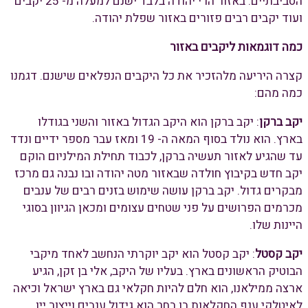
הסביבתיים. באזור הרי יהודה בלבד ישנם למעלה מ- 25 יקבים
ועוד יקבים רבים פזורים באזור שפלת יהודה.
כמה דוגמאות ליקבים באזור
קצרה היריעה מלהזכיר את כל היקבים הנפלאים שישנם. דגמנו
כמה מהם:
יקב ברקן
: יקב ברקן הוא היקב הגדול באזור והשני בגודלו
בארץ. הוא נולד בסוף המאה ה- 19 ומאז עבר מספר ידיים ונדד
עד שהגיע לאזור תעשיה ברקן, לכבוד תחילת המילניום הוקם
יקב חדש בקיבוץ חולדה שבאזור מטה יהודה ובו נבנה גם מרכז
מבקרים גדול. יקב ברקן עושה שימוש בזנים רבים של ענבים
מכרמים הפרושים על פני שטחים עצומים ומכאן הגיוון בסוגי
היינות שלו.
יקב קסטל
: יקב קסטל הוא יקב יוקרתי הנחשב לאחד מיקבי
הבוטיק הראשונים בארץ. בעליו של היקב, אלי בן זקן, הגיע
ארצה ממילאנו, הוא חלם להיות חקלאי גם בארץ ישראל וכיאה
לאיטלקי ענף החקלאות בו בחר הוא גידול ענבים וייצור יין