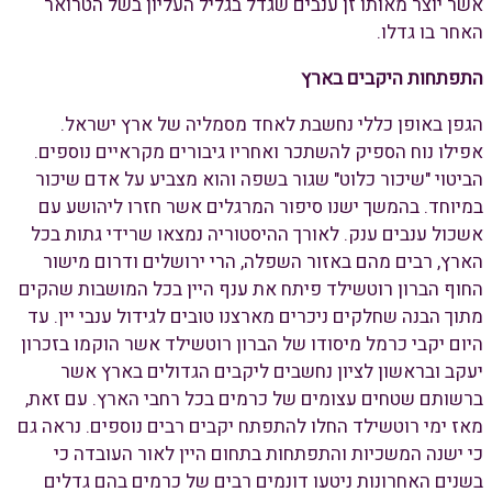
אשר יוצר מאותו זן ענבים שגדל בגליל העליון בשל הטרואר
האחר בו גדלו.
התפתחות היקבים בארץ
הגפן באופן כללי נחשבת לאחד מסמליה של ארץ ישראל.
אפילו נוח הספיק להשתכר ואחריו גיבורים מקראיים נוספים.
הביטוי "שיכור כלוט" שגור בשפה והוא מצביע על אדם שיכור
במיוחד. בהמשך ישנו סיפור המרגלים אשר חזרו ליהושע עם
אשכול ענבים ענק. לאורך ההיסטוריה נמצאו שרידי גתות בכל
הארץ, רבים מהם באזור השפלה, הרי ירושלים ודרום מישור
החוף הברון רוטשילד פיתח את ענף היין בכל המושבות שהקים
מתוך הבנה שחלקים ניכרים מארצנו טובים לגידול ענבי יין. עד
היום יקבי כרמל מיסודו של הברון רוטשילד אשר הוקמו בזכרון
יעקב ובראשון לציון נחשבים ליקבים הגדולים בארץ אשר
ברשותם שטחים עצומים של כרמים בכל רחבי הארץ. עם זאת,
מאז ימי רוטשילד החלו להתפתח יקבים רבים נוספים. נראה גם
כי ישנה המשכיות והתפתחות בתחום היין לאור העובדה כי
בשנים האחרונות ניטעו דונמים רבים של כרמים בהם גדלים