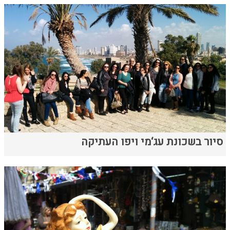
סיור בשכונת עג‘מי ויפו העתיקה