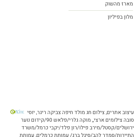
מארז מהשוק
מלון בפיליון
כל הזכויות שמורות MORE טעמים.סיפורים.אנשים
עיצוב אתרים
, צילום חג מולד חיפה צביקה ריגר, יוסי
סובה צילומים ארצי,,
מוקה גלרי/
פלאש 90/קידום נוער
ירושלים/קסטל/מירב פילו/רון פלד/יקבי כרמל/משרד
התיירות/סמדר להב/סיגל ברג/ עמותת כרמלים, עמותת