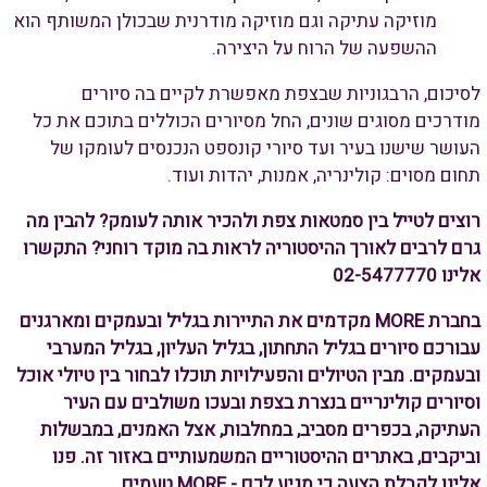
מוזיקה עתיקה וגם מוזיקה מודרנית שבכולן המשותף הוא
ההשפעה של הרוח על היצירה.
לסיכום, הרבגוניות שבצפת מאפשרת לקיים בה סיורים
מודרכים מסוגים שונים, החל מסיורים הכוללים בתוכם את כל
העושר שישנו בעיר ועד סיורי קונספט הנכנסים לעומקו של
תחום מסוים: קולינריה, אמנות, יהדות ועוד.
רוצים לטייל בין סמטאות צפת ולהכיר אותה לעומק? להבין מה
גרם לרבים לאורך ההיסטוריה לראות בה מוקד רוחני? התקשרו
אלינו 02-5477770
בחברת MORE מקדמים את התיירות בגליל ובעמקים ומארגנים
עבורכם סיורים בגליל התחתון, בגליל העליון, בגליל המערבי
ובעמקים. מבין הטיולים והפעילויות תוכלו לבחור בין טיולי אוכל
וסיורים קולינריים בנצרת בצפת ובעכו משולבים עם העיר
העתיקה, בכפרים מסביב, במחלבות, אצל האמנים, במבשלות
וביקבים, באתרים ההיסטוריים המשמעותיים באזור זה. פנו
אלינו לקבלת הצעה כי מגיע לכם - MORE טעמים.