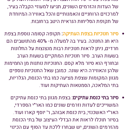
של העדות והזרמים השונים, תגיעו למעוזי הקבלה בעיר,
למרכזים הרוחניים והאמנותיים והכל באווירה המיוחדת
של תקופת הסליחות הנראית היטב ברחובות.
סיור חנוכיות בצפת העתיקה
:
תקופה קסומה נוספת בצפת
היא חג החנוכה. בעיר בה למעלה מ- 40% מהתושבים הם
חרדים, ניתן לראות חנוכיות רבות מנצנצות על החלונות
בשעות הערב. סיור חנוכיות המתקיים בשעות הערב
ובחורף הוא סיור מלא קסם. החנוכיות נותנות מן החמימות
שלהן והאווירה היא שונה. כמובן שאל החנוכיות נוספים
מגוון המקומות שצפת מציעה כמו בתי הכנסת, הגלריות,
בתי המלאכה, הסמטאות העתיקות ועוד.
סיור בתי כנסת עתיקים:
בצפת מגוון בתי כנסת עתיקים
המשוייכים לעדות וזרמים שונים כמו האר"י הספרדי,
האר"י האשכנזי, בית כנסת אבוהב, ר' יוסף קארו ועוד.
בסיור תוכלו לראות את הבדלי העיצוב של בתי הכנסת
מהזרמים השונים, יש שבחרו ללכת עד הסוף עם הכינוי