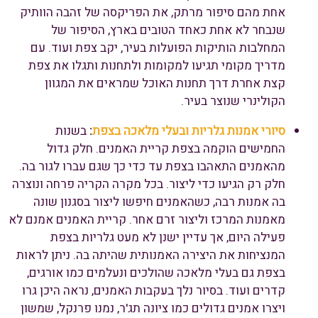
אחת מהם סיפור מרתק, את הפריקסה של זהבה הוותיק
שנבחר לא אחת כאחד הטובים בארץ, הסיפור של
המחלבות הותיקות הפועלות בעיר, יקב צפת ועוד. עם
מדריך מקומי תגיעו למקומות ולתחנות ותגלו את צפת
קצת אחרת דרך תחנות האוכל שמראים את המגוון
הקולינרי שנוצר בעיר.
סיורי אמנות גלריות ובעלי מלאכה בצפת
:
בשנות
החמישים הוקמה בצפת קריית האמנים. חלק גדול
מהאמנים התאהבו בצפת עד כדי כך שגם עברו לגור בה.
חלק רק הגיעו כדי ליצור. בכל מקרה הקריה פרחה ונוצרה
בה אמנות רבה, כשהאמנים חיפשו ליצור בסגנון שונה
מאמנות המרכז וליצור זרם אחר. קריית האמנים אמנם לא
פעילה היום, אך עדיין ישנן לא מעט גלריות בצפת
המנציחות את היצירה האמנותית שהיתה בה. ניתן לראות
בצפת גם בעלי מלאכה שהולכים ונעלמים כמו אורגים,
קדרים ועוד. בסיור נלך בעקבות האמנים, נראה היכן גרו
ויצרו אמנים גדולים כמו ציונה תג'ר, נמנו פרנקל, שמשון