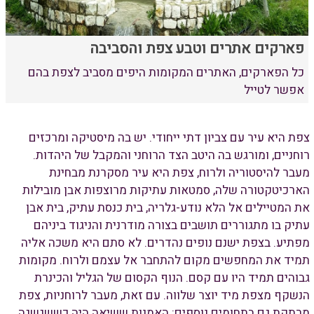
פארקים אתרים וטבע צפת והסביבה
כל הפארקים, האתרים המקומות היפים מסביב לצפת בהם
אפשר לטייל
צפת היא עיר עם צביון דתי ייחודי. יש בה מיסטיקה ומרכזים
רוחניים, ומורגש בה היטב הצד הרוחני והמקבל של היהדות.
מעבר להיסטוריה ולרוח, צפת היא עיר מסקרנת מבחינת
הארכיטקטורה שלה, סמטאות עתיקות מרוצפות אבן מובילות
את המטיילים אל הלא נודע-גלריה, בית כנסת עתיק, בית אבן
עתיק בו מתגוררים תושבים בצורה מודרנית והניגוד ביניהם
מפתיע. בצפת ישנם נופים נהדרים. לא סתם היא משכה אליה
תמיד את המחפשים מקום להתחבר אל עצמם ולרוח. מקומות
גבוהים תמיד היו עם קסם. הנוף הקסום של הגליל והכינרת
הנשקף מצפת מיד יוצר שלווה. עם זאת, מעבר לרוחניות, צפת
מרתקת גם בתחומים נוספים: האמנות ששיאה היה כששגשגה