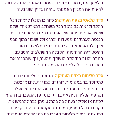
הולצמן ועוד, כמו גם אמנים שעסקו באמנות הקבלה. נוכל
לראות את המגוון האמנותי שהיה ועדיין ישנו בעיר.
סיור קלאסי בצפת העתיקה
:
סיור בו תוכלו לראות הכל
מהכל ולראות גם כיצד הכל משתלב למארג אחד שלם
שיוצר את ייחדיותה של העיר: הבתים ההיסטוריים, בתי
הכנסת העתיקים, מסעדות ובתי אוכל שנבנו בתוך מבני
אבן בלב הסמטאות, האמנות ובתי המלאכה וכמובן
ההיסטוריה, הרוחניות והקבלה המשתלבים היטב עם
הגובה והנוף היפהפה הנשקף מהעיר, נוף שמסביר את
המשיכה הגדולה לצפת כאל מוקד רוחני.
סיור סליחות בצפת העתיקה
:
תקופת הסליחות ידועה
כתקופה בה במקומות רוחניים כמו ירושלים או צפת
הרוחניות ניכרת עוד יותר ושורה על הערים מלמעלה.
תקופת הסליחות יוצאת בדיוק בתקופת המעבר בין הקיץ
לסתיו או אפילו בעונה בה בהחלט ניתן כבר להרגיש את
הקרירות של הסתיו, במיוחד במקומות גבוהים וקרירים
כמו צפת. בסיור סליחות תעברו בין בתי הכנסת העתיקים