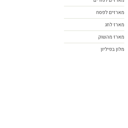
מארזים לפורים
מארזים לפסח
מארז לחג
מארז מהשוק
מלון בפיליון
כל הזכויות שמורות MORE טעמים.סיפורים.אנשים