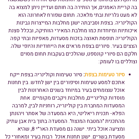
בה קריית האמנים, אך הותירה בה חותם ועדיין ניתן למצוא בה
לא מעט גלריות ובתי מלאכה. תחום שפורח לאחרונה הוא
הקולינריה. בצפת וסביבתה ישנן מחלבות המייצרות גבינות
איכותיות ומיוחדות כמו מחלבת המאירי הוותיקה, ובכלל סצנת
הקולינריה תופסת תאוצה בזכות מסעדות, מאפיות ובתי קפה
הצצים בעיר. סיורים בצפת מראים את הייחודיות והיופי שלה.
חלקם הם סיורי קונספט, שהולכים בעקבות תחום מסוים
וצוללים בו לעומק:
סיור טעימות בצפת
:
סיור טעימות וקולינריה בצפת ייקח
אתכם למסע טעימות וסיפורים בין ישן לחדש. בין תחנות
אוכל שצומחים בעיר במיוחד בשנים האחרונות לבין
מוסדות קולינריים, מחלבות ויקבים מקומיים. אחת
המסעדות המחברת בין קולינריה, רוחניות לבין, למרבה
הפלא- תכנית ריאליטי, היא המסעדה של אסתר ויהונתן
מהתכנית "המטבח המנצח". המסעדה בתוך בית אבן עתיק
ומציעה אוכל ביתי. ישנה גם מסעדת האר"י 8, שהיא
מסעדת בשרים. ישנן תחנות אוכל רבות בעיר ומאחורי כל