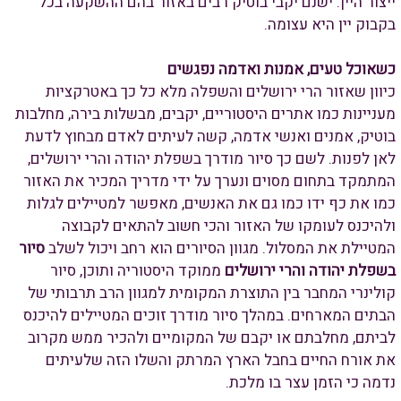
ייצור היין. ישנם יקבי בוטיק רבים באזור בהם ההשקעה בכל
בקבוק יין היא עצומה.
כשאוכל טעים, אמנות ואדמה נפגשים
כיוון שאזור הרי ירושלים והשפלה מלא כל כך באטרקציות
מעניינות כמו אתרים היסטוריים, יקבים, מבשלות בירה, מחלבות
בוטיק, אמנים ואנשי אדמה, קשה לעיתים לאדם מבחוץ לדעת
לאן לפנות. לשם כך סיור מודרך בשפלת יהודה והרי ירושלים,
המתמקד בתחום מסוים ונערך על ידי מדריך המכיר את האזור
כמו את כף ידו כמו גם את האנשים, מאפשר למטיילים לגלות
ולהיכנס לעומקו של האזור והכי חשוב להתאים לקבוצה
המטיילת את המסלול. מגוון הסיורים הוא רחב ויכול לשלב
סיור
בשפלת יהודה והרי ירושלים
ממוקד היסטוריה ותוכן, סיור
קולינרי המחבר בין התוצרת המקומית למגוון הרב תרבותי של
הבתים המארחים. במהלך סיור מודרך זוכים המטיילים להיכנס
לביתם, מחלבתם או יקבם של המקומיים ולהכיר ממש מקרוב
את אורח החיים בחבל הארץ המרתק והשלו הזה שלעיתים
נדמה כי הזמן עצר בו מלכת.