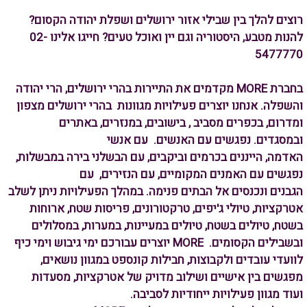
רוצים להלך בין שבילי אזור ירושלים ושפלת יהודה הקסום?
להנות מטבע, היסטוריה וגם יין ואוכל טעים? חייגו אלינו 02-
5477770
בחברת MORE מקדמים את התיירות בהרי ירושלים, הרי יהודה
והשפלה. אנחנו יוצרים פעילויות מגוונות בהרי ירושלים מצפון
ומדרום, בכפרים מסביב , בישובים, במנזרים, באתרים
ובמסגדים. נפגשים עם האנשים. עם אנשי
האדמה, הייננים
בכרמים וביקבים, עם הבשלני בירה במבשלות,
נפגשים עם האמנים המקומיים, עם הנזירים, עם
הגבנים ונכנסים אל הבתים פנימה. במהלך הפעילויות ניתן לשלב
אטרקציות, טיולי ג'יפים, טרקטורונים, פריסות שטח, ארוחות
בשטח, טיולים בשטח, טיולים במעיינות, במערות, במסלולים
ובשבילים הקסומים.
MORE יוצרים עבורכם
ימי גיבוש וימי כיף
לוועדי עובדים ולקבוצות, חבילות קונספט במגוון נושאים,
מפגשים בין אישיים
ושילוב מדויק של אטרקציות, מסעדות
ועוד
מגוון פעילויות ייחודיות לסביבה.