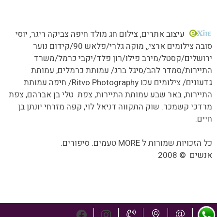
כל הזכויות שמורות MORE טעמים.סיפורים.אנשים
עיצוב אתרים
, צילום חג מולד חיפה צביקה ריגר, יוסי
סובה צילומים ארצי,,
מוקה גלרי/
פלאש 90/קידום נוער
ירושלים/קסטל/מירב פילו/רון פלד/יקבי כרמל/משרד
התיירות/סמדר להב/סיגל ברג/ עמותת כרמלים, עמותת
גדעונים/ צילומים עכו Ritvo Photography/ חיפה עמותת
התיירות, באר שבע עמותת התיירות, צפת טלי בן אברהם, צפת
מרדכי קשמכר. שוק התקווה דניאל לוי, קפה מזרחי יונתן בן
חיים.
כל הזכויות שמורות ל MORE טעמים. סיפורים.
אנשים
©
2008