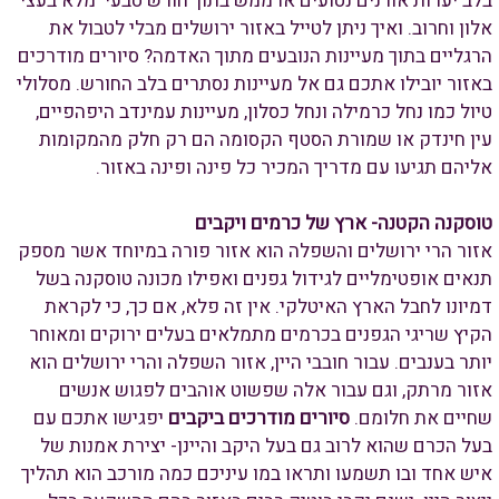
בלב יערות אורנים נטועים או ממש בתוך חורש טבעי מלא בעצי
אלון וחרוב. ואיך ניתן לטייל באזור ירושלים מבלי לטבול את
הרגליים בתוך מעיינות הנובעים מתוך האדמה? סיורים מודרכים
באזור יובילו אתכם גם אל מעיינות נסתרים בלב החורש. מסלולי
טיול כמו נחל כרמילה ונחל כסלון, מעיינות עמינדב היפהפיים,
עין חינדק או שמורת הסטף הקסומה הם רק חלק מהמקומות
אליהם תגיעו עם מדריך המכיר כל פינה ופינה באזור.
טוסקנה הקטנה- ארץ של כרמים ויקבים
אזור הרי ירושלים והשפלה הוא אזור פורה במיוחד אשר מספק
תנאים אופטימליים לגידול גפנים ואפילו מכונה טוסקנה בשל
דמיונו לחבל הארץ האיטלקי. אין זה פלא, אם כך, כי לקראת
הקיץ שריגי הגפנים בכרמים מתמלאים בעלים ירוקים ומאוחר
יותר בענבים. עבור חובבי היין, אזור השפלה והרי ירושלים הוא
אזור מרתק, וגם עבור אלה שפשוט אוהבים לפגוש אנשים
שחיים את חלומם.
סיורים מודרכים ביקבים
יפגישו אתכם עם
בעל הכרם שהוא לרוב גם בעל היקב והיינן- יצירת אמנות של
איש אחד ובו תשמעו ותראו במו עיניכם כמה מורכב הוא תהליך