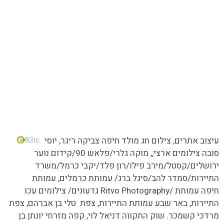
כל הזכויות שמורות MORE טעמים.סיפורים.אנשים
עיצוב אתרים
, צילום חג מולד חיפה צביקה ריגר, יוסי
סובה צילומים ארצי,,
מוקה גלרי/
פלאש 90/קידום נוער
ירושלים/קסטל/מירב פילו/רון פלד/יקבי כרמל/משרד
התיירות/סמדר להב/סיגל ברג/ עמותת כרמלים, עמותת
גדעונים/ צילומים עכו Ritvo Photography/ חיפה עמותת
התיירות, באר שבע עמותת התיירות, צפת טלי בן אברהם, צפת
מרדכי קשמכר. שוק התקווה דניאל לוי, קפה מזרחי יונתן בן