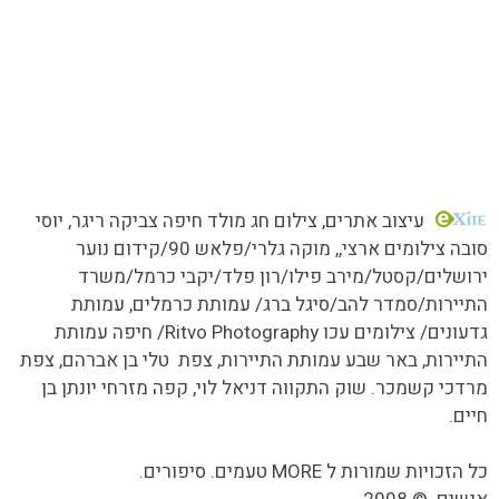
כל הזכויות שמורות MORE טעמים.סיפורים.אנשים
עיצוב אתרים
, צילום חג מולד חיפה צביקה ריגר, יוסי
סובה צילומים ארצי,,
מוקה גלרי/
פלאש 90/קידום נוער
ירושלים/קסטל/מירב פילו/רון פלד/יקבי כרמל/משרד
התיירות/סמדר להב/סיגל ברג/ עמותת כרמלים, עמותת
גדעונים/ צילומים עכו Ritvo Photography/ חיפה עמותת
התיירות, באר שבע עמותת התיירות, צפת טלי בן אברהם, צפת
מרדכי קשמכר. שוק התקווה דניאל לוי, קפה מזרחי יונתן בן
חיים.
כל הזכויות שמורות ל MORE טעמים. סיפורים.