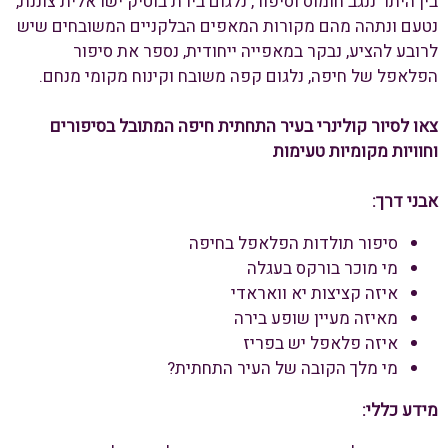
בין היתר ננגב חומוס וסיפור, נלגום בירת בוטיק ישראלית צוננת,
נטעם ונתהה מהם מקורות המאפים הבלקניים המשובחים שיש
לרובע להציע, נבקר במאפייה ייחודית, נספר את סיפור
הפלאפל של חיפה, נלגום קפה משובח וקינוח מקומי מנחם.
צאו לסיור קולינרי בעיר התחתית חיפה המתובל בסיפורים
וחוויות מקומיות טעימות
אבני דרך:
סיפור תולדות הפלאפל בחיפה
מי מוכר בורקס בעגלה
איזה קציצות יא וואראדי
מאיזה מעיין שופע בירה
איזה פלאפל יש בפריז
מי מלך הקובה של העיר התחתית?
מידע כללי: