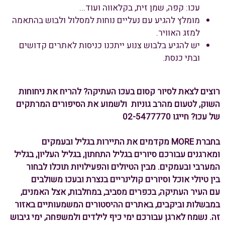
עכו: קפה, שמן זית, בקלאווה ועוד...
מומלץ להגיע עם נעליים נוחות למסלול ולבוש בהתאמה
למזג האוויר.
יש להגיע בלבוש צנוע ייתכנו כניסות לאתרים קדושים
ובתי כנסת.
רוצים לצאת לסיור קסום בעכו העתיקה? להריח את ניחוחות
השוק, לטעום מהרב גוניות ולשמוע את הסיפורים המרתקים
של עכו? חייגו 02-5477770
בחברת MORE מקדמים את התיירות בגליל ובעמקים
ומארגנים עבורכם סיורים בגליל התחתון, בגליל העליון, בגליל
המערבי ובעמקים. מבין הטיולים והפעילויות תוכלו לבחור
בין טיולי אוכל וסיורים קולינריים בנצרת ובעכו משולבים
עם העיר העתיקה, בכפרים מסביב, במחלבות, אצל האמנים,
במבשלות וביקבים, באתרים ההיסטורים המשמעותיים באזור
זה. נשמח לארגן עבורכם ימי כיף לילדים ולמשפחה, ימי גיבוש