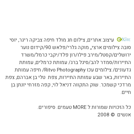
כל הזכויות שמורות MORE טעמים.סיפורים.אנשים
עיצוב אתרים
, צילום חג מולד חיפה צביקה ריגר, יוסי
סובה צילומים ארצי,,
מוקה גלרי/
פלאש 90/קידום נוער
ירושלים/קסטל/מירב פילו/רון פלד/יקבי כרמל/משרד
התיירות/סמדר להב/סיגל ברג/ עמותת כרמלים, עמותת
גדעונים/ צילומים עכו Ritvo Photography/ חיפה עמותת
התיירות, באר שבע עמותת התיירות, צפת טלי בן אברהם, צפת
מרדכי קשמכר. שוק התקווה דניאל לוי, קפה מזרחי יונתן בן
חיים.
כל הזכויות שמורות ל MORE טעמים. סיפורים.
אנשים
©
2008