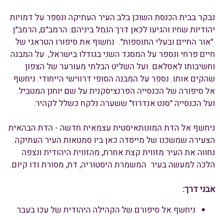
נבקר בבית הכנסת השוכן בלב העיר העתיקה ונספר על דמויות
יהודיות שחיו והגיעו לכאן דרך הנמל ביניהם: הרמב"ם, הרמב"ן
"אור החיים ובעלי התוספות". נחשוף את סיפורו הטראגי של
חיים פרחי ונספר על המסגד השני בגודלו בישראל, על המבנה
וחשיבותו לאסלאם ועל השליט הבלתי מעורער של הצפון
שהקים אותו. נספר על המבנה הסופי דרווישי הייחודי. ניחשף
אל סיפורה של הכנסייה הפרנציסקנית על שם יוחנן המטביל.
ועל הכנסייה "סנט אנדרוז" ששערה נלקח כשלל לקהיר.
ניחשף אל הדת המונותאיסטית עצמאית חדשה - הדת הבהאית
הצעירה שמשכנו של מייסדה כאן ביו סמטאות העיר העתיקה.
נחווה את העיר מזווית קצת אחרת, מהזווית היהודית ונצפה
הלכה למעשה בעיר המשמרת היסטוריה, דת, מסורת ודו קיום.
אבני דרך:
ניחשף אל סיפורם של הקהילה היהודית של עכו בעבר