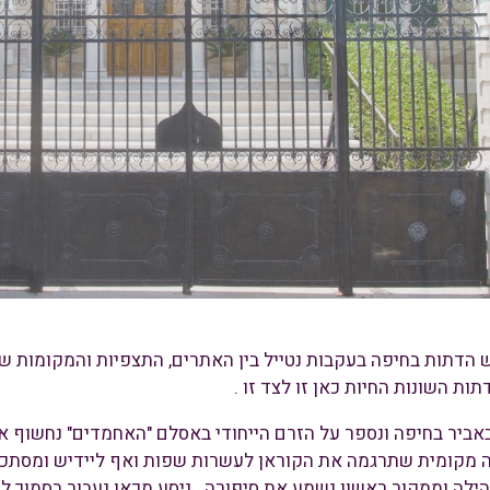
 הדתות בחיפה בעקבות נטייל בין האתרים, התצפיות והמקומות ש
ות השונות החיות כאן זו לצד זו .
באביר בחיפה ונספר על הזרם הייחודי באסלם "האחמדים" נחשוף את
מקומית שתרגמה את הקוראן לעשרות שפות ואף ליידיש ומסתכלת 
הילה וממקור ראשון נשמע את סיפורה . ניסע מכאן נעבור בסמוך ל