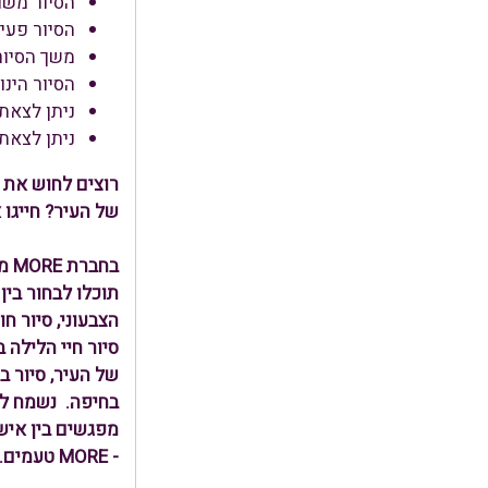
הסיור משול
הסיור פעי
משך הסיור 
הסיור הינו עד 30 איש בקבוצה, מעל כמות של 30 תפתח 
ניתן לצאת
ניתן לצאת
רוצים לחוש את 
של העיר? חייגו אלינו 70
בח
תוכלו לבחור בין
הצבעוני, סיור ח
סיור חיי הלילה 
של העיר, סיור ב
בחיפה. נשמח לא
מפגשים בין איש
- MORE טעמים. סיפורים.