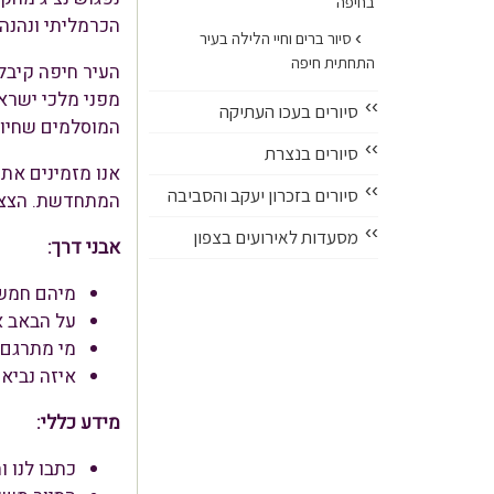
בחיפה
הכרמליתי ונהנה 
›
סיור ברים וחיי הלילה בעיר
התחתית חיפה
העיר חיפה קיבל
››
סיורים בעכו העתיקה
המוסלמים שחיו 
››
סיורים בנצרת
אנו מזמינים את
››
סיורים בזכרון יעקב והסביבה
המתחדשת. הצצה 
››
מסעדות לאירועים בצפון
אבני דרך:
מיהם חמש
על הבאב א
מי מתרגם 
איזה נביא
מידע כללי:
כתבו לנו והש