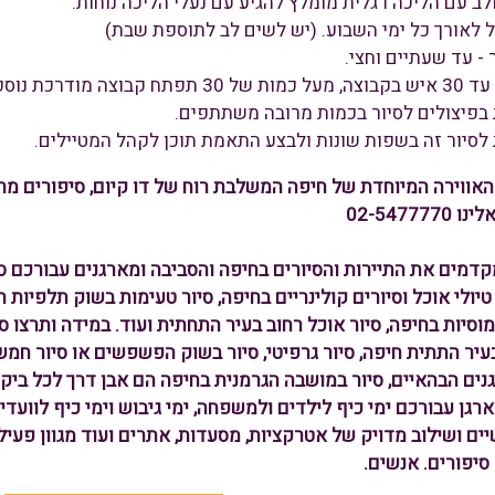
ב עם הליכה רגלית מומלץ להגיע עם נעלי הליכה נוחות.
ל לאורך כל ימי השבוע. (יש לשים לב לתוספת שבת)
- עד שעתיים וחצי.
קבוצה מודרכת נוספת.
 בפיצולים לסיור בכמות מרובה משתתפים.
 לסיור זה בשפות שונות ולבצע התאמת תוכן לקהל המטיילים.
האווירה המיוחדת של חיפה המשלבת רוח של דו קיום, סיפורים מר
02-54777
ברת MORE מקדמים את התיירות והסיורים בחיפה והסביבה ומארגנים עבורכ
 טיולי אוכל וסיורים קולינריים בחיפה, סיור טעימות בשוק תלפיות
ומוסיות בחיפה, סיור אוכל רחוב בעיר התחתית ועוד. במידה ותרצו ס
בעיר התתית חיפה, סיור גרפיטי, סיור בשוק הפשפשים או סיור ח
גנים הבהאיים, סיור במושבה הגרמנית בחיפה הם אבן דרך לכל בי
רגן עבורכם
ימי כיף לילדים ולמשפחה, ימי גיבוש וימי כיף לוועדי
יים
ושילוב מדויק של אטרקציות, מסעדות, אתרים ועוד
מגוון פעיל
אנשים.