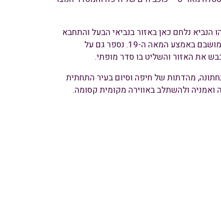
 הנביא נלחם כאן באזור בנביאי הבעל והתחבא
מפני מלכי ישראל, בין בתי האבן המרשימים נספר על הטמפלרים שהקימו כאן את מושבם באמצע המאה ה-19. נספר גם על
בש את האזור והשליט בו סדר מופתי.
חתונה, מהדתות של חיפה וסיום בעיר התחתית
 ואמניה ולהשתלב באווירה מקומית קסומה.