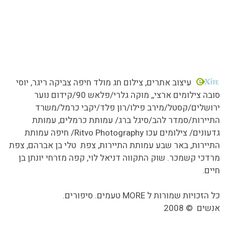
כל הזכויות שמורות MORE טעמים.סיפורים.אנשים
עיצוב אתרים
, צילום חג מולד חיפה צביקה ריגר, יוסי
סובה צילומים ארצי,,
מוקה גלרי/
פלאש 90/קידום נוער
ירושלים/קסטל/מירב פילו/רון פלד/יקבי כרמל/משרד
התיירות/סמדר להב/סיגל ברג/ עמותת כרמלים, עמותת
גדעונים/ צילומים עכו Ritvo Photography/ חיפה עמותת
התיירות, באר שבע עמותת התיירות, צפת טלי בן אברהם, צפת
מרדכי קשמכר. שוק התקווה דניאל לוי, קפה מזרחי יונתן בן
חיים.
כל הזכויות שמורות ל MORE טעמים. סיפורים.
אנשים
©
2008