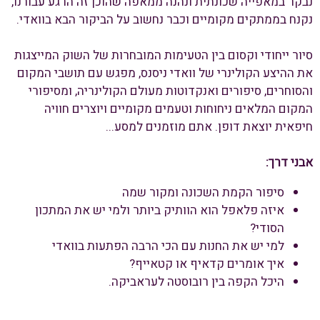
נבקר במאפייה שכונתית ונהנה ממאפה שהוכן זה הרגע עבורנו,
נקנח בממתקים מקומיים וכבר נחשוב על הביקור הבא בוואדי.
סיור ייחודי וקסום בין הטעימות המובחרות של השוק המייצגות
את ההיצע הקולינרי של וואדי ניסנס, מפגש עם תושבי המקום
והסוחרים, סיפורים ואנקדוטות מעולם הקולינריה, ומסיפורי
המקום המלאים ניחוחות וטעמים מקומיים ויוצרים חוויה
חיפאית יוצאת דופן. אתם מוזמנים למסע...
אבני דרך:
סיפור הקמת השכונה ומקור שמה
איזה פלאפל הוא הוותיק ביותר ולמי יש את המתכון
הסודי?
למי יש את החנות עם הכי הרבה הפתעות בוואדי
איך אומרים קדאיף או קטאייף?
היכל הקפה בין רובוסטה לעראביקה.