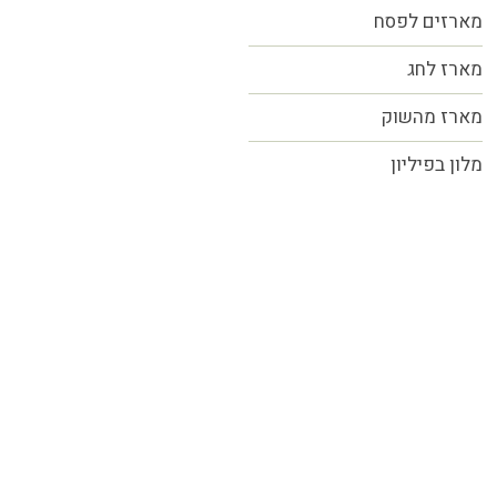
מארזים לפסח
מארז לחג
מארז מהשוק
מלון בפיליון
כל הזכויות שמורות MORE טעמים.סיפורים.אנשים