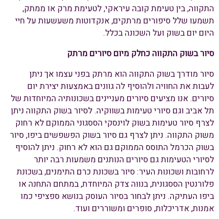
התקווה, בין טעימת קובה עיראקי, לטעימת מרק או ממתק,
תשמעו שלל סיפורים מרתקים, אנקדוטות משעשעות על חיי
היום יום בשוק ועל השכונה בכלל.
סיור בשוק התקווה כחלק מיום סיורים מרתק
סיור מודרך בשוק התקווה הוא מרתק בפני עצמו אך ניתן
לעבות את החוויה ולהוסיף לה גוונים באמצעות יצירת יום
סיורים. אנו מציעים סיורים מעניינים בשכונותיה המיוחדות של
תל אביב וגם סיורי טעימות בשווקיה. לסיור בשוק התקווה ניתן
לצרף סיור טעימות בשוק לוינסקי הססגוני הממוקם לא רחוק
משוק התקווה. ניתן לצרף גם סיור בשוק הפשפשים ביפו, סיור
בשוק הכרמל התוסס הממוקם גם הוא לא רחוק. ניתן להוסיף
לסיורי הטעימות גם סיורים הנותנים משמעות רבה יותר
לרחובות ושכונות העיר: סיור בשכונת כרם התימנים, בשכונת
פלורנטין הססגונית, בנווה צדק המיוחדת, במתחם התחנה או
ביפו העתיקה. ניתן לבחור בסיור העוסק בנושא ספציפי כמו
אמנות, אדריכלות, סופרים ומשוררים ועוד.