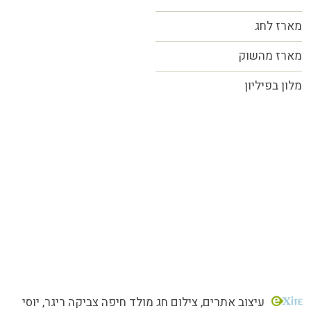
מארז לחג
מארז מהשוק
מלון בפיליון
כל הזכויות שמורות MORE טעמים.סיפורים.אנשים
עיצוב אתרים
, צילום חג מולד חיפה צביקה ריגר, יוסי