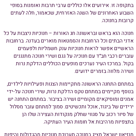
בתקופה זו. אירועים אלו כוללים ערבי תרבות ואומנות בסופי
השבוע האחרונים של השנה האזרחית, שכאמור, חלה לעתים
קרובות בחנוכה.
חנוכה הוא בראש ובראשונה חג האורות – חנוכיות ניצבות על כל
אדני הבתים וכל הרחובות והסמטאות מוארים בעדנה. ברחובות
הראשיים אפשר לראות חנוכיות ענק חשמליות ולפעמים
עוברים רכבי חב"ד עם חנוכיה על גגם ושירי חנוכה מתנגנים
בקול. במרכז העיר נערכים מופעים הכוללים הדלקת נרות
ושירה מלווה בזמרים ידועים.
במתחם התחנה הראשונה מתקיימות הצגות ופעילויות לילדים,
בנוסף מקיימים במתחם טקס הדלקת נרות, שירי חנוכה על-ידי
אמנים ומוסיקאים מקומיים ושירה בציבור. במתחם התחנה יש
ירידים של ביגוד, אוכל ותכשיטים. סמוך למתחם עובר מסלול
של סיור רכוב על סגווי שחלק מנקודות העצירה שלו הן
בתצפיות מרהיבות אל חומות העיר העתיקה.
מוזיאון ישראל מציג בחנוכה תערוכת חנוכיות מהגדולות והיפות