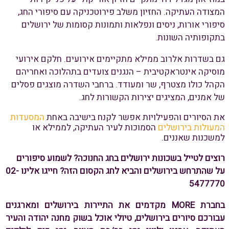
המצודה העתיקה. החזיון משלב פירוטכניקה עם סיפורי החג,
סיפורי אורות, ניסים ונפלאות ותמונות קסומות של ירושלים
בתקופותיה השונות.
גם בשדרות אלרוב ממילא מתקיימים אירועים. חלקם אירועי
מוסיקה אינטראקטיבית – הנגנים צועדים בתהלוכה ואחריהם
הקהל כולו מצטרף, שר ומעודד. ברחבי השדרה מוצגים פסלים
של אמנים, המציגים יצירות הקשורות לחג.
את הסיורים והפעילויות אפשר לקנח בישיבה באחת
המסעדות
המעולות בירושלים
הסמוכות לעיר העתיקה, לממילא או
למשכנות שאננים.
רוצים לטייל בשכונות ירושלים בחג החנוכה? לשמוע סיפורים
על שהתרחש בירושלים והביא לחג הקסום הזה? חייגו אלינו 02-
5477770
בחברת MORE מקדמים את התיירות בירושלים ומארגנים
עבורכם סיורים בירושלים, טיולי אוכל בשוק מחנה יהודה והעיר