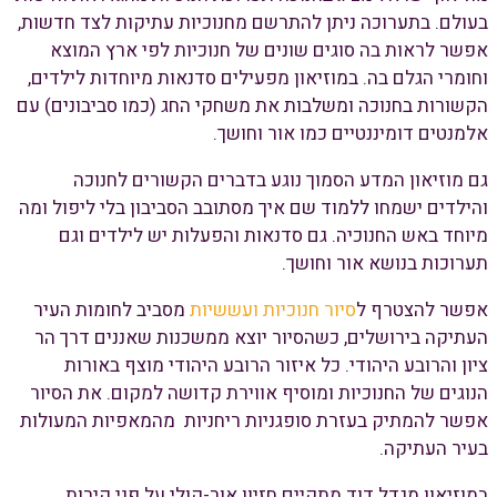
בעולם. בתערוכה ניתן להתרשם מחנוכיות עתיקות לצד חדשות,
אפשר לראות בה סוגים שונים של חנוכיות לפי ארץ המוצא
וחומרי הגלם בה. במוזיאון מפעילים סדנאות מיוחדות לילדים,
הקשורות בחנוכה ומשלבות את משחקי החג (כמו סביבונים) עם
אלמנטים דומיננטיים כמו אור וחושך.
גם מוזיאון המדע הסמוך נוגע בדברים הקשורים לחנוכה
והילדים ישמחו ללמוד שם איך מסתובב הסביבון בלי ליפול ומה
מיוחד באש החנוכיה. גם סדנאות והפעלות יש לילדים וגם
תערוכות בנושא אור וחושך.
אפשר להצטרף ל
סיור חנוכיות ועששיות
מסביב לחומות העיר
העתיקה בירושלים, כשהסיור יוצא ממשכנות שאננים דרך הר
ציון והרובע היהודי. כל איזור הרובע היהודי מוצף באורות
הנוגים של החנוכיות ומוסיף אווירת קדושה למקום. את הסיור
אפשר להמתיק בעזרת סופגניות ריחניות מהמאפיות המעולות
בעיר העתיקה.
במוזיאון מגדל דוד מתקיים חזיון אור-קולי על פני קירות