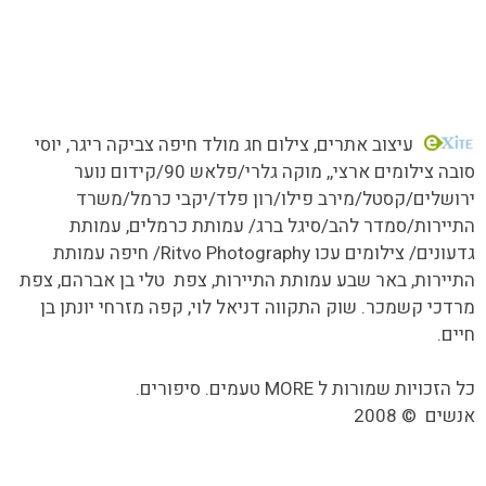
כל הזכויות שמורות MORE טעמים.סיפורים.אנשים
עיצוב אתרים
, צילום חג מולד חיפה צביקה ריגר, יוסי
סובה צילומים ארצי,,
מוקה גלרי/
פלאש 90/קידום נוער
ירושלים/קסטל/מירב פילו/רון פלד/יקבי כרמל/משרד
התיירות/סמדר להב/סיגל ברג/ עמותת כרמלים, עמותת
גדעונים/ צילומים עכו Ritvo Photography/ חיפה עמותת
התיירות, באר שבע עמותת התיירות, צפת טלי בן אברהם, צפת
מרדכי קשמכר. שוק התקווה דניאל לוי, קפה מזרחי יונתן בן
חיים.
כל הזכויות שמורות ל MORE טעמים. סיפורים.
אנשים
©
2008