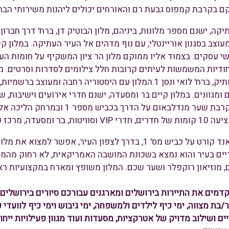
 בקרבת קמפוס גבעת רם והאורחים יכולים ליהנות משירותי הבר
מעוצב בסגנון אוריינטלי, עם נוף מדהים אל העיר העתיקה. במלון 
י עסקים. בצמוד אליו ממוקם מלון הר ציון המשקיף על חומות העיר
חודיות המשמשות לעיתים קרובות חלל צילומים לסדרות וסרטים. מ
אמריקן קולוני הותיק, ברח' לואי ונסן 1.המלון עם היסטוריה ר
ומגוונים. במלון קיים בר ומסעדה, ישנם חדרי אירועים וישיבות, ש
הוא מלון חדש בקרבת שער מנדלבאום
בריאות ושירותים רבים נוספים.
בסמוך למלון גראנד קורט על כביש מס' 1, בדרך לצפון העיר, אפ
דיים בעיר והוא נמצא בשכונת המושבה האמריקאית, לא רחוק מהמ
, מוזיאון רוקפלר ושער שכם. המלון משופץ ומארח במקצועיות ראו
רת MORE מקדמים את התיירות בירושלים ומארגנים עבורכם סיורים בירושל
 בר/בת מצווה, ימי כיף לילדים ולמשפחה, ימי גיבוש וימי כיף לוועדי