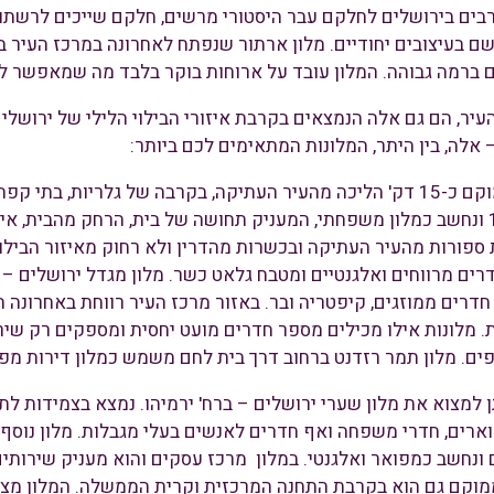
 רבים בירושלים לחלקם עבר היסטורי מרשים, חלקם שייכים לרשתות 
שם בעיצובים יחודיים. מלון ארתור שנפתח לאחרונה במרכז העיר ב
 ברמה גבוהה. המלון עובד על ארוחות בוקר בלבד מה שמאפשר לאו
עיר, הם גם אלה הנמצאים בקרבת איזורי הבילוי הלילי של ירושלי
 אלה, בין היתר, המלונות המתאימים לכם ביותר:
מלון פלטין – ממוקם כ-15 דק' הליכה מהעיר העתיקה, בקרבה של גלריו
נוסד בשנת 1936 ונחשב כמלון משפחתי, המעניק תחושה של בית, הרחק מהבית
פורות מהעיר העתיקה ובכשרות מהדרין ולא רחוק מאיזור הבילוי
דרים מרווחים ואלגנטיים ומטבח גלאט כשר. מלון מגדל ירושלים –
יים. במלון 120 חדרים ממוזגים, קיפטריה ובר. באזור מרכז העיר רווחת ב
מלונות אילו מכילים מספר חדרים מועט יחסית ומספקים רק שירו
ספים. מלון תמר רזדנט ברחוב דרך בית לחם משמש כמלון דירות מפ
תן למצוא את מלון שערי ירושלים – ברח' ירמיהו. נמצא בצמידות ל
ארים, חדרי משפחה ואף חדרים לאנשים בעלי מגבלות. מלון נוסף 
ונחשב כמפואר ואלגנטי. במלון מרכז עסקים והוא מעניק שירותים
מוקם גם הוא בקרבת התחנה המרכזית וקרית הממשלה. המלון מציע 