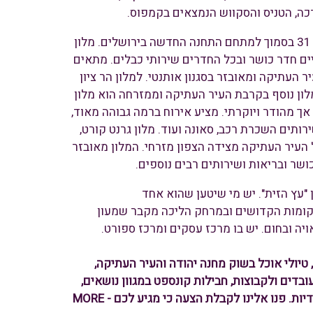
כה, הטניס והסקווש הנמצאים בקמפוס.
בקרבת העיר העתיקה, ישנם מספר מלונות, ביניהם, מלון הבוטיק דן, ברח' דרך חברון 31 בסמוך למתחם התחנה החדשה בירושלים. מלון
קיים חדר כושר ובכל החדרים שירותי כבלים. מתאים
 העתיקה ומאובזר בסגנון אותנטי. למלון הר ציון
לון נוסף בקרבת העיר העתיקה וממזרחה הוא מלון
חבה ומעוצב ברשמיות, אך מהודר ויוקרתי. מציע אירוח ברמה גבוהה מאוד,
ירותים השכרת רכב, סאונה ועוד. מלון גרנט קורט,
 על הדרך בכביש מספר 1 ובמרחק הליכה אל העיר העתיקה מצידה הצפון מזרחי. המלון מאובזר
שר למצוא את מלון "עץ הזית". יש מי שיטען שהוא אחד
קומות הקדושים ובמרחק הליכה מקבר שמעון
יה ובחום. יש בו מרכז עסקים ומרכז ספורט.
ים, טיולי אוכל בשוק מחנה יהודה והעיר העתיקה,
 עובדים ולקבוצות, חבילות קונספט במגוון נושאים,
מפגשים בין אישיים ושילוב מדויק של אטרקציות, מסעדות ועוד מגוון פעילויות ייחודיות. פנו אלינו לקבלת הצעה כי מגיע לכם - MORE