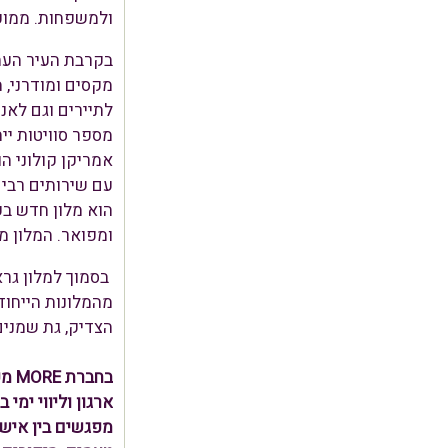
ולמשפחות. ממוקם
מקסים ומודרני, 
לתיירים וגם לאנש
מספר סוויטות יי
עם שירותים רבים 
ומפואר. המלון מציעה 10 קומות של חדרים, חדרי VIP וסוויטות, בר ומסעדה, מרכז כושר ו
מהמלונות הייחו
הצדיק, גת שמנים
בחב
ארגון וליווי ימי