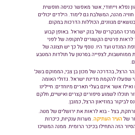
ן נפלא וייחודי, אשר מאפשר כניסה חופשית
און בלומפילד מאפשר חוויה מהנה, המשלבת גם לימוד. הילדים יכולים
נושאים מגוונים, הכוללות הדרכות במקום.
במרכז המבקרים של בנק ישראל. באופן קבוע
 לראות פרטים הקשורים לתקופה של לפני
 המנדט ועד היו. נוסף על כך יש תצוגה של
ת ממוחשבות, לצפייה בסרטון על תולדות המטבע
ר הרצל, בהדרכה של מכון בן צבי, הממוקם בשכ'
 מי שפעלו להקמת מדינת ישראל. גדולי האומה
 ואילו אשר אינם בעלי תארים מיוחדים: חיילינו
ר תוכלו לשמוע סיפורים קצרים ואישיים, חלקם
לביקור במוזיאון הרצל, כמובן.
קת, בצל - בוא לראות את ירושלים של מטה.
ור של
העיר העתיקה
. מערות ענקיות, כיכרות
יור הזה התחילו בכיכר הרומית. ממנה המשיכו