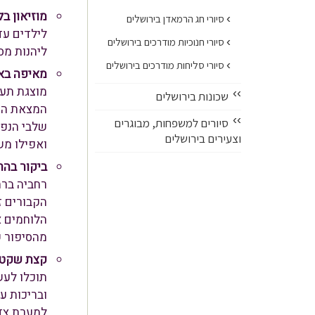
מוזיאון ב
›
סיורי חג הרמאדן בירושלים
›
סיורי חנוכיות מודרכים בירושלים
ליהנות מס
›
סיורי סליחות מודרכים בירושלים
מאיפה בא
מוצגת תער
››
שכונות בירושלים
המצאת המט
››
סיורים למשפחות, מבוגרים
שלבי הנפק
וצעירים בירושלים
ואפילו משחק
ביקור בהר
רחביה ברח
הקבורים זה
הלוחמים א
מהסיפור ש
קצת שקט 
תוכלו לעש
ובריכות ע
למערת צדק