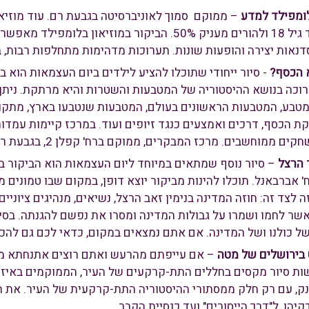
לומפילד למדע
– ממוקם סמוך לאוניברסיטה בגבעת רם. עוד מוזיאו
לילדים עד גיל 18 ולהורים מעניק 50%. הביקור במוזי
דנאות יצירה והופעות שונות. תערוכות מדהימות מתחלפות רבות, ב
 הכסף?
- סיור ייחודי שתוכלו להציע לילדים ביום העצמאות הוא 
וכה בנושא ההיסטוריה של המטבעות והשטרות והיא מרתקת. ניתן
בע, המטבעות הראשונים בעולם, המטבעות שנטבעו בארץ, מתקופת
ת הכסף, דרכים ואמצעים כנגד זיופים ועוד. במרכז קיימות עמדו
ים ממוחשבים. מרכז המבקרים, ממוקם ברח' קפלן 2, בגבעת רם.
 הרצל
– סיור נוסף שמתאים במיוחד ליום העצמאות הוא הביקור בה
' אברבאנל. תוכלו להינות מביקור יוצא דופן, במקום שבו טמונים
 לצד זה: חוזה המדינה בנימין זאב הרצל, נשיאים, מנהיגים ציוניים
שר לחמו ושמרו על גבולות המדינה ומסרו את נפשם להגנתה. בסיו
ל כולנו ושל המדינה. אם אתם נמצאים במקום, כדאי לכם גם להכנס 
בירושלים של מטה
– אם עייפתם מהרעש ואתם רוצים אתנחתא מרת
ות סיור מקסים בחללים התת-קרקעים של העיר, הממוקמים באיז
נק, עם רק חלק ממסתורי ההיסטוריה התת-קרקעית של העיר. את הס
יהו, ל"דרך הייסורים" ועד כנסיית הקבר.