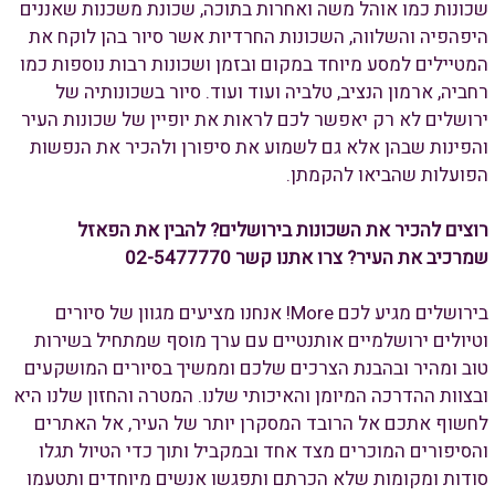
שכונות כמו אוהל משה ואחרות בתוכה, שכונת משכנות שאננים
היפהפיה והשלווה, השכונות החרדיות אשר סיור בהן לוקח את
המטיילים למסע מיוחד במקום ובזמן ושכונות רבות נוספות כמו
רחביה, ארמון הנציב, טלביה ועוד ועוד. סיור בשכונותיה של
ירושלים לא רק יאפשר לכם לראות את יופיין של שכונות העיר
והפינות שבהן אלא גם לשמוע את סיפורן ולהכיר את הנפשות
הפועלות שהביאו להקמתן.
רוצים להכיר את השכונות בירושלים? להבין את הפאזל
שמרכיב את העיר? צרו אתנו קשר 02-5477770
בירושלים מגיע לכם More! אנחנו מציעים מגוון של סיורים
וטיולים ירושלמיים אותנטיים עם ערך מוסף שמתחיל בשירות
טוב ומהיר ובהבנת הצרכים שלכם וממשיך בסיורים המושקעים
ובצוות ההדרכה המיומן והאיכותי שלנו. המטרה והחזון שלנו היא
לחשוף אתכם אל הרובד המסקרן יותר של העיר, אל האתרים
והסיפורים המוכרים מצד אחד ובמקביל ותוך כדי הטיול תגלו
סודות ומקומות שלא הכרתם ותפגשו אנשים מיוחדים ותטעמו