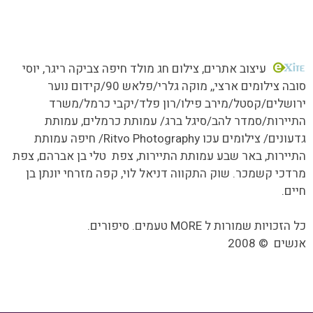
כל הזכויות שמורות MORE טעמים.סיפורים.אנשים
עיצוב אתרים
, צילום חג מולד חיפה צביקה ריגר, יוסי
סובה צילומים ארצי,,
מוקה גלרי/
פלאש 90/קידום נוער
ירושלים/קסטל/מירב פילו/רון פלד/יקבי כרמל/משרד
התיירות/סמדר להב/סיגל ברג/ עמותת כרמלים, עמותת
גדעונים/ צילומים עכו Ritvo Photography/ חיפה עמותת
התיירות, באר שבע עמותת התיירות, צפת טלי בן אברהם, צפת
מרדכי קשמכר. שוק התקווה דניאל לוי, קפה מזרחי יונתן בן
חיים.
כל הזכויות שמורות ל MORE טעמים. סיפורים.
אנשים
©
2008