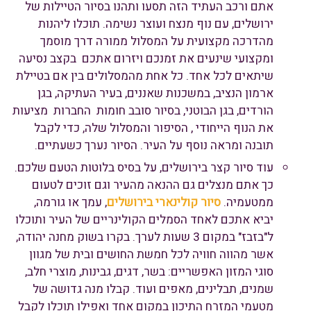
אתם ורכב העתיד הזה תסעו ותהנו בסיור הטיילות של
ירושלים, עם נוף מנצח ועוצר נשימה. תוכלו ליהנות
מהדרכה מקצועית על המסלול ממורה דרך מוסמך
ומקצועי שינעים את זמנכם ויזרום אתכם בקצב נסיעה
שיתאים לכל אחד. כל אחת מהמסלולים בין אם בטיילת
ארמון הנציב, במשכנות שאננים, בעיר העתיקה, בגן
הורדים, בגן הבוטני, בסיור סובב חומות החברות מציעות
את הנוף הייחודי , הסיפור והמסלול שלה, כדי לקבל
תובנה ומראה נוסף על העיר. הסיור נערך כשעתיים.
עוד סיור קצר בירושלים, על בסיס בלוטות הטעם שלכם.
כך אתם מנצלים גם ההנאה מהעיר וגם זוכים לטעום
ממטעמיה.
סיור קולינארי בירושלים
, עמך או גורמה,
יביא אתכם לאחד הסמלים הקולינריים של העיר ותוכלו
ל"בזבז" במקום 3 שעות לערך. בקרו בשוק מחנה יהודה,
אשר מהווה חוויה לכל חמשת החושים ובית של מגוון
סוגי המזון האפשריים: בשר, דגים, גבינות, מוצרי חלב,
שמנים, תבלינים, מאפים ועוד. קבלו מנה גדושה של
מטעמי המזרח התיכון במקום אחד ואפילו תוכלו לקבל