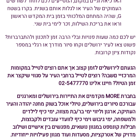
הארכיאולוגיים במקום, המסייעים לכם לחזור לשורשים
העמוקים של העיר או לגלות אותם בשנית. בקרו בשטח
G, שהיה המתחם המלכותי בזמן בית המקדש הראשון
וראו את בריכת השילוח, זכר לימי בית שני.
יש לכם כמה שעות פנויות ובלי הרבה זמן לתכנון ולהתברברות?
פשוט צאו לעיר ירושלים וקחו סיור מודרך או רגלי במספר
נקודות ציון קרובות.
הגעתם לירושלים לזמן קצוב אך אתם רוצים לטייל במקומות
המרכזיי םשבה? רוצים לטייל ברחבי העיר על סגווי שיקצר את
זמן הטיול? חייגו אלינו 02-5477770
בחברת MORE מקדמים את התיירות בירושלים ומארגנים
עבורכם סיורים בירושלים, טיולי אוכל בשוק מחנה יהודה והעיר
העתיקה, ארגון וליווי ימי בר/בת מצווה, ימי כיף לילדים
ולמשפחה, ימי גיבוש וימי כיף לוועדי עובדים ולקבוצות,
חבילות קונספט במגוון נושאים, מפגשים בין אישיים ושילוב
מדויק של אטרקציות, מסעדות ועוד מגוון פעילויות ייחודיות.