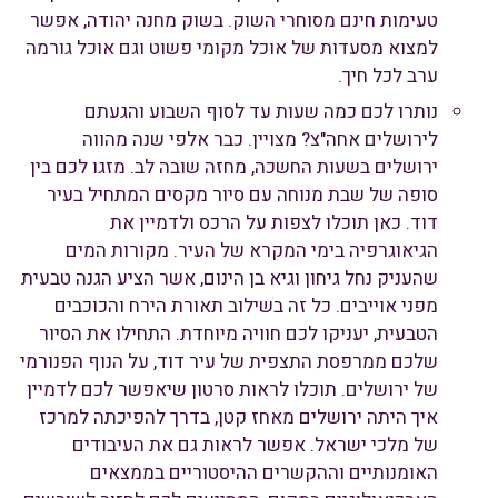
טעימות חינם מסוחרי השוק. בשוק מחנה יהודה, אפשר
למצוא מסעדות של אוכל מקומי פשוט וגם אוכל גורמה
ערב לכל חיך.
נותרו לכם כמה שעות עד לסוף השבוע והגעתם
לירושלים אחה"צ? מצויין. כבר אלפי שנה מהווה
ירושלים בשעות החשכה, מחזה שובה לב. מזגו לכם בין
סופה של שבת מנוחה עם סיור מקסים המתחיל בעיר
דוד. כאן תוכלו לצפות על הרכס ולדמיין את
הגיאוגרפיה בימי המקרא של העיר. מקורות המים
שהעניק נחל גיחון וגיא בן הינום, אשר הציע הגנה טבעית
מפני אוייבים. כל זה בשילוב תאורת הירח והכוכבים
הטבעית, יעניקו לכם חוויה מיוחדת. התחילו את הסיור
שלכם ממרפסת התצפית של עיר דוד, על הנוף הפנורמי
של ירושלים. תוכלו לראות סרטון שיאפשר לכם לדמיין
איך היתה ירושלים מאחז קטן, בדרך להפיכתה למרכז
של מלכי ישראל. אפשר לראות גם את העיבודים
האומנותיים וההקשרים ההיסטוריים בממצאים