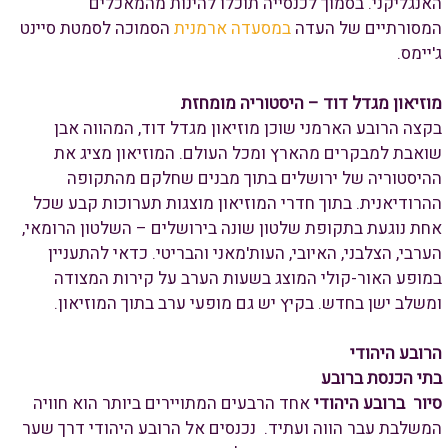
האנגליקני. בסמוך לכנסייה תוכלו להינות מהמאכלים
המסורתיים של העדה
במסעדה ארמנית
הסמוכה לסמטת סיינט
ג'יימס.
מוזיאון מגדל דוד – היסטוריה מומחזת
בקצה הרובע הארמני שוכן מוזיאון מגדל דוד, המהווה אבן
שואבת למבקרים מהארץ ומכל העולם. המוזיאון מציג את
ההיסטוריה של ירושלים בתוך מבנים שחלקם מהתקופה
ההרודיאנית. בתוך חדרי המוזיאון מוצגות תערוכות קבע שכל
אחת נוגעת בתקופת שלטון שונה בירושלים – השלטון הרומאי,
הערבי, הצלבני, האיובי, העות'מאני והבריטי. כדאי להתעניין
במופע האור-קולי המוצג בשעות הערב על קירות המצודה
ומשלב ישן בחדש. בקיץ יש גם מופעי ערב בתוך המוזיאון.
הרובע היהודי
בתי הכנסת ברובע
סיור ברובע היהודי
אחד הרבעים המתויירים ביותר הוא חוויה
המשלבת עבר הווה ועתיד. נכנסים אל הרובע היהודי דרך שער