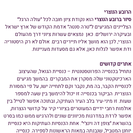
הרובע הנוצרי
סיור ברובע הנוצרי
הוא נקודת ציון חובה לכל "עולה הרגל"
הצליינים המגיעים ל"טרה סנטה" אדמת הקודש של ארץ ישראל
ובעיקרה ירושלים. כאן נמצאים עשרות ציוני דרך מהעולם
הנוצרי, לכן הוא מושך אליו תיירים רבים. אולם לא רק היסטוריה
ודת אפשר לגלות כאן, אלא גם מסעדות מעניינות.
אתרים קדושים
נתחיל בכנסייה הפרוטסטנטית – כנסיית הגואל, שהעיצוב
הארכיטקטוני שלה מסקרן את המבקרים. בהמשך מגיעים
לכנסיית הקבר, בה מת, נקבר וקם לתחייה ישו, על פי המסורת
הנוצרית. הביקור בכנסייה זו יכול להימשך בין שעה למספר
שעות. זו מיני-עיר בלב העיר העתיקה, ובתוכה אפשר לטייל בין
אולמות רחבי ידיים המעוטרים בציורי קיר על קדושי הנצרות,
אפשר לרדת במדרגות מכיוונים שונים ולהרגיש ממש כמו בסרט
בהשראת "צופן דה וינצ'י". אחת הכנסיות העתיקות היא כנסיית
יוחנן המטביל, שנבנתה במאות הראשונות לספירה. כנסייה