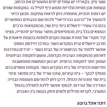
שער ציון. בקארדו יש עמודים יפים המעטרים את הרחוב,
קשתות אבן חנויות וגלריות וממש כיף לטייל בו. במקומות שונים
יש רצפת זכוכית, מתחתיה ניתן לראות עתיקות. מכאן כדאי
להמשיך אל "הרובע ההרודיאני" ולהתרשם מהבתים המפוארים
בהם גרו עשירי ירושלים בימי בית שני, מהמקוואות הרבים
הנמצאים בכל בית, מהפסיפסים, מחצר עמודים יפהפייה, מציור
קיר מקורי של מנורת שבעת הקנים ולצפות בהצגות תיאטרון על
חורבן ירושלים ובית המקדש השני. במרכז דוידסון הסמוך
אפשר ללמוד על ההיסטוריה של הבית השני – יורדים במדרגות
לארמון מהתקופה הערבית הקדומה, ומשם לתקופה הביזנטית
ועמוק יותר לתקופה הרומית. יש כאן המחשות ממוחשבות
וחדישות והדמייה של בית המקדש השני. מקומות נוספים בהם
מומלץ לבקר – בית קתרוס, שזהו שריד של בית מפואר מימי
בית שני ומנהרות הכותל, דרכן ניתן להתרשם מעוצמת הבנייה
האדירה של הורדוס. לבסוף אפשר ללכת לתפילה בכותל
המערבי, לקרוא תהילים ולשים פתק בקשה בין האבנים.
דוכני אוכל ברובע