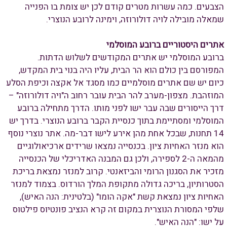
הצבעים. כמה עשרות מטרים קודם לכן יש צומת בו הפנייה
שמאלה מובילה לויה דולורוזה, וימינה לרובע הנוצרי.
אתרים היסטוריים ברובע המוסלמי
ברובע המוסלמי יש אתרים המקודשים לשלוש הדתות.
המפורסם בין כולם הוא הר הבית, עליו היה בנוי בית המקדש,
כיום יש שם אתרים מוסלמיים כמו מסגד אל אקצה וכיפת הסלע
המוזהבת. מצפון-מערב להר הבית עובר רחוב ה"ויה דולורוזה" –
דרך הייסורים שבה עבר ישו לפני מותו. הדרך מתחילה ברובע
המוסלמי ומסתיימת בתוך כנסיית הקבר ברובע הנוצרי. בדרך יש
14 תחנות, שבכל אחת מהן אירע לישו דבר-מה. אתר נוצרי נוסף
הוא מנזר האחיות ציון. בכנסייה נמצאו שרידים ארכיאולוגיים
מהמאה ה-2 לספירה, ולכן גם המבנה האדריכלי של הכנסייה
מזכיר את הסגנון הרומי והביזאנטי. קרוב למנזר נמצאת בריכת
הסטרותיון, בריכה גדולה מתקופת המלך הורדוס. בצמוד למנזר
האחיות ציון נמצאת קשת "אקה הומו" (בלטינית: הנה האיש),
שלפי המסורת הנוצרית במקום זה קרא הנציב פונטיוס פילטוס
על ישו: "הנה האיש".