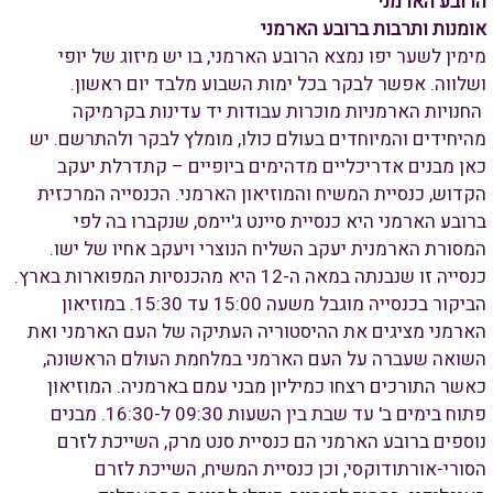
הרובע הארמני
אומנות ותרבות ברובע הארמני
מימין לשער יפו נמצא הרובע הארמני, בו יש מיזוג של יופי
ושלווה. אפשר לבקר בכל ימות השבוע מלבד יום ראשון.
החנויות הארמניות מוכרות עבודות יד עדינות בקרמיקה
מהיחידים והמיוחדים בעולם כולו, מומלץ לבקר ולהתרשם. יש
כאן מבנים אדריכליים מדהימים ביופיים – קתדרלת יעקב
הקדוש, כנסיית המשיח והמוזיאון הארמני. הכנסייה המרכזית
ברובע הארמני היא כנסיית סיינט ג'יימס, שנקברו בה לפי
המסורת הארמנית יעקב השליח הנוצרי ויעקב אחיו של ישו.
כנסייה זו שנבנתה במאה ה-12 היא מהכנסיות המפוארות בארץ.
הביקור בכנסייה מוגבל משעה 15:00 עד 15:30. במוזיאון
הארמני מציגים את ההיסטוריה העתיקה של העם הארמני ואת
השואה שעברה על העם הארמני במלחמת העולם הראשונה,
כאשר התורכים רצחו כמיליון מבני עמם בארמניה. המוזיאון
פתוח בימים ב' עד שבת בין השעות 09:30 ל-16:30. מבנים
נוספים ברובע הארמני הם כנסיית סנט מרק, השייכת לזרם
הסורי-אורתודוקסי, וכן כנסיית המשיח, השייכת לזרם