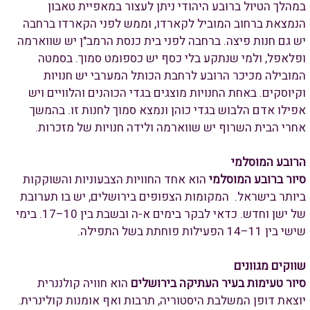
במהלך הטיול ברובע היהודי ניתן לעצור במאפיית טאבון
הנמצאת ברחוב המוביל לקארדו, וממש לפני הקארדו ברחבה
יש גם חנות פיצה. ברחבה לפני בית כנסת הרמב"ן יש שווארמה
ופלאפל, ולמי שנתקע בלי כסף יש כספומט סמוך. בסמטה
המובילה מכיכר הרובע לרחבת הכותל המערבי יש חנויות
וקיוסקים. באחת החנויות מוצגים בגדי הכוהנים והלוויים ויש
אפילו אדם הלבוש בגדי כוהן ונמצא סמוך לחנות זו. בהמשך
אחרי הבית השרוף יש שווארמה ולידה חנויות של מזכרות.
הרובע המוסלמי
סיור ברובע המוסלמי
הוא אחד החוויות הצבעוניות והשוקקות
ביותר בישראל. המקומות הצפופים בירושלים, יש בו תערובת
של ישן וחדש. כדאי לבקר בימים א-ה ובשבת בין 10–17. בימי
שישי בין 11–14 הפעילות פוחתת בשל התפילה.
שווקים מגוונים
סיור טעימות בעיר העתיקה בירושלים
הוא חוויה קולננרית
יוצאת דופן המשלבת היסטוריה, תרבות ואף אומנות קולינרית.