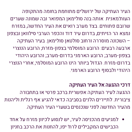
העיר העתיקה של ירושלים מתוחמת בחומה מהתקופה
העות'מאנית אותה בנה סולימאן המפואר ובה שמונה שערים
שרובם פתוחים. בצד מערב רואים את העיר החדשה, במזרח
נמצא הר הזיתים, בדרום עיר דוד והכפר הערבי סילוואן ובצפון
– השכונה מוסררה ורחוב סולטאן סולימאן. בעיר העתיקה
ארבעה רבעים: הרובע המוסלמי בצפון-מזרח; הרובע הנוצרי
בצפון-מערב; הרובע הארמני בדרום-מערב; והרובע היהודי
בדרום-מזרח. הגדול ביותר הינו הרובע המוסלמי, אחרי הנוצרי
היהודי ולבסוף הרובע הארמני.
דרכי ההגעה אל העיר העתיקה
ההגעה לעיר העתיקה אפשרית ברכב פרטי או בתחבורה
ציבורית. לתיירים הלנים בסביבה כדאי להגיע אף רגלית וליהנות
מהעיר החדשה לפני שנכנסים בשערי העיר העתיקה.
למגיעים מהכניסה לעיר, יש לנסוע לכיוון מזרח על אחד
הכבישים המקבילים לרח' יפו, להחנות את הרכב בחניון