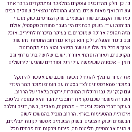
כן. כן. חלק מהדוכנים עוסקים במלאכה ומתמקדים בדבר אחד
עשרות ואף מאות שנים. ברובע המוסלמי נמצאים שווקים רבים
כמו שוק הקצבים, שוק הבשמים, שוק הצורפים, שוק מוכרי
הכותנה ועוד. בשוק הכתנים היו בעבר סחורות טקסטיל, אולם
מזה תקופה ארוכה שמוכרים בו בעיקר מזכרות לתיירים, אוכל
וגם ביגוד והנעלה, ולכן הוא נקרא גם רחוב החנויות. זהו שוק
ארוך שבכל צד שלו יש שער מפואר והוא בנוי מקמרונות
מקושטים, תאורה ופתחי אוורור. יש בו שלושה בתי מרחץ וגם
ח'אן – אכסניה ששימשה עולי רגל וסוחרים שהגיעו לירושלים.
את הסיור מומלץ להתחיל משער שכם, שם אפשר להיתקל
במוכרי סמארטפונים לצד בסטות עם חומוס ומוכר תמר הינדי
עם קנקן על גבו ורוכלות המוכרות ירקות בלאדי על הרחוב.
השדרה משער שכם נקראת רחוב בית הבד והיא עמוסה כל טוב,
בעיקר דברי מאכל וביגוד – ממתקים, מאפים, בשר, דגים וחלבה
איכותית מהטעימות בארץ. הרחוב מוביל בהמשכו לשוק
הבשמים ושוק הצבעים. בשוק הבשמים אפשר לקנות תבלינים,
שמנים ארומטיים, חליטות תה, פירות וירקות וגם פרחים מכל