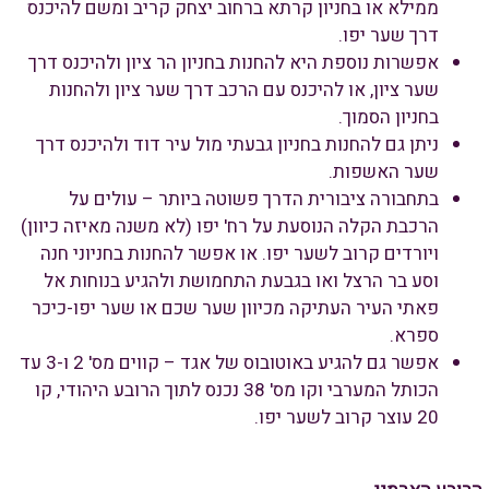
ממילא או בחניון קרתא ברחוב יצחק קריב ומשם להיכנס
דרך שער יפו.
אפשרות נוספת היא להחנות בחניון הר ציון ולהיכנס דרך
שער ציון, או להיכנס עם הרכב דרך שער ציון ולהחנות
בחניון הסמוך.
ניתן גם להחנות בחניון גבעתי מול עיר דוד ולהיכנס דרך
שער האשפות.
בתחבורה ציבורית הדרך פשוטה ביותר – עולים על
הרכבת הקלה הנוסעת על רח' יפו (לא משנה מאיזה כיוון)
ויורדים קרוב לשער יפו. או אפשר להחנות בחניוני חנה
וסע בר הרצל ואו בגבעת התחמושת ולהגיע בנוחות אל
פאתי העיר העתיקה מכיוון שער שכם או שער יפו-כיכר
ספרא.
אפשר גם להגיע באוטובוס של אגד – קווים מס' 2 ו-3 עד
הכותל המערבי וקו מס' 38 נכנס לתוך הרובע היהודי, קו
20 עוצר קרוב לשער יפו.