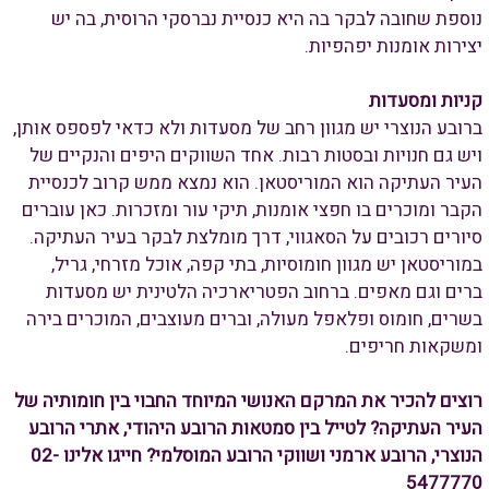
נוספת שחובה לבקר בה היא כנסיית נברסקי הרוסית, בה יש
יצירות אומנות יפהפיות.
קניות ומסעדות
ברובע הנוצרי יש מגוון רחב של מסעדות ולא כדאי לפספס אותן,
ויש גם חנויות ובסטות רבות. אחד השווקים היפים והנקיים של
העיר העתיקה הוא המוריסטאן. הוא נמצא ממש קרוב לכנסיית
הקבר ומוכרים בו חפצי אומנות, תיקי עור ומזכרות. כאן עוברים
סיורים רכובים על הסאגווי, דרך מומלצת לבקר בעיר העתיקה.
במוריסטאן יש מגוון חומוסיות, בתי קפה, אוכל מזרחי, גריל,
ברים וגם מאפים. ברחוב הפטריארכיה הלטינית יש מסעדות
בשרים, חומוס ופלאפל מעולה, וברים מעוצבים, המוכרים בירה
ומשקאות חריפים.
רוצים להכיר את המרקם האנושי המיוחד החבוי בין חומותיה של
העיר העתיקה? לטייל בין סמטאות הרובע היהודי, אתרי הרובע
הנוצרי, הרובע ארמני ושווקי הרובע המוסלמי? חייגו אלינו 02-
5477770