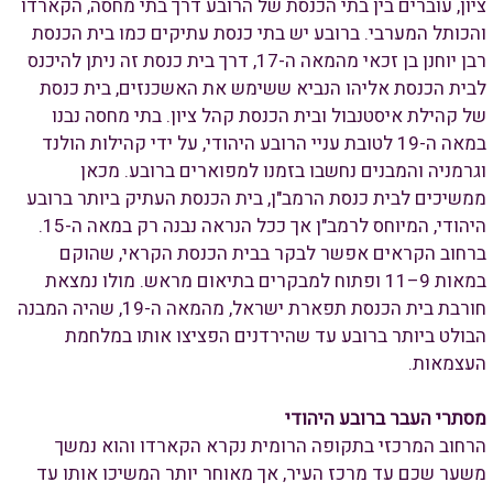
ציון, עוברים בין בתי הכנסת של הרובע דרך בתי מחסה, הקארדו
והכותל המערבי. ברובע יש בתי כנסת עתיקים כמו בית הכנסת
רבן יוחנן בן זכאי מהמאה ה-17, דרך בית כנסת זה ניתן להיכנס
לבית הכנסת אליהו הנביא ששימש את האשכנזים, בית כנסת
של קהילת איסטנבול ובית הכנסת קהל ציון. בתי מחסה נבנו
במאה ה-19 לטובת עניי הרובע היהודי, על ידי קהילות הולנד
וגרמניה והמבנים נחשבו בזמנו למפוארים ברובע. מכאן
ממשיכים לבית כנסת הרמב"ן, בית הכנסת העתיק ביותר ברובע
היהודי, המיוחס לרמב"ן אך ככל הנראה נבנה רק במאה ה-15.
ברחוב הקראים אפשר לבקר בבית הכנסת הקראי, שהוקם
במאות 9–11 ופתוח למבקרים בתיאום מראש. מולו נמצאת
חורבת בית הכנסת תפארת ישראל, מהמאה ה-19, שהיה המבנה
הבולט ביותר ברובע עד שהירדנים הפציצו אותו במלחמת
העצמאות.
מסתרי העבר ברובע היהודי
הרחוב המרכזי בתקופה הרומית נקרא הקארדו והוא נמשך
משער שכם עד מרכז העיר, אך מאוחר יותר המשיכו אותו עד