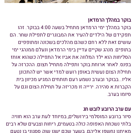
בוקר במהלך הרמדאן
בוקר במהלך ימי הרמדאן מתחיל בשעה 4:00 בבוקר. זהו
תפקידם של הילדים להעיר את המבוגרים לתפילת שחר. הם
עושים זאת ללא רחם כשהם מהלכים בשכונה ומתופפים
בתופים. מנהג שקיים עדיין בימי הרמדאן ונעלם ממנהגי ימי
הסליחות הוא ילד המלווה את אביו אל התפילה כשהוא אוחז
בפנס. לאחר ארוחת בוקר ותפילה מתחיל תצום. ההכרזה על
תחילת הצום נעשית באופן רועש למדי אשר יש להתכונן
אליו...בבוקר ובערב נשמע רעם תותחים המגיע מכיוון בית
הקברות א סהירה. ירייה זו מכריזה על תחילת הצום וגם על
סיומו בערב.
עם ערב הרובע לובש חג
סיור ברובע המוסלמי בירושלים, במיוחד לעת ערב הוא חוויה
בלתי נשכחת האפופה כולה בטעמים, ריחות וצבעים שלא רבים
מאיתנו נחשפו אליהם. בשער שכם ישנו שוק ססגוני בו נטעם