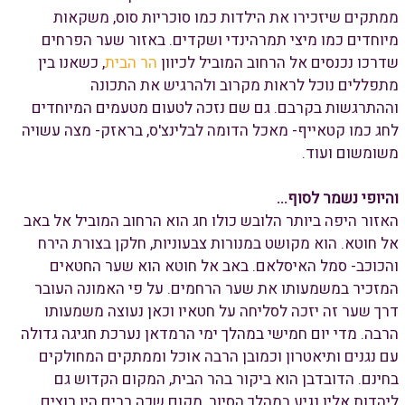
ממתקים שיזכירו את הילדות כמו סוכריות סוס, משקאות
מיוחדים כמו מיצי תמרהינדי ושקדים. באזור שער הפרחים
שדרכו נכנסים אל הרחוב המוביל לכיוון
הר הבית
, כשאנו בין
מתפללים נוכל לראות מקרוב ולהרגיש את התכונה
וההתרגשות בקרבם. גם שם נזכה לטעום מטעמים המיוחדים
לחג כמו קטאייף- מאכל הדומה לבלינצ'ס, בראזק- מצה עשויה
משומשום ועוד.
והיופי נשמר לסוף...
האזור היפה ביותר הלובש כולו חג הוא הרחוב המוביל אל באב
אל חוטא. הוא מקושט במנורות צבעוניות, חלקן בצורת הירח
והכוכב- סמל האיסלאם. באב אל חוטא הוא שער החטאים
המזכיר במשמעותו את שער הרחמים. על פי האמונה העובר
דרך שער זה יזכה לסליחה על חטאיו וכאן נעוצה משמעותו
הרבה. מדי יום חמישי במהלך ימי הרמדאן נערכת חגיגה גדולה
עם נגנים ותיאטרון וכמובן הרבה אוכל וממתקים המחולקים
בחינם. הדובדבן הוא ביקור בהר הבית, המקום הקדוש גם
ליהדות אליו נגיע במהלך הסיור, מקום שכה רבים היו רוצים