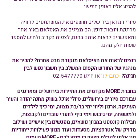
להגיע אליו באופן חופשי.
סיורי רמדאן בירושלים חושפים את המשתתפים לחוויה
מרתקת ויוצאת דופן. הם מציגים את האסלאם באור אחר
ומאפשרים לראות אותם בחגם, לצפות בקרוב ולחוש למספר
שעות חלק מהם.
רוצים לראות את האיסלאם מנקודת מבט אחרת? להכיר את
מנהגיו של החודש הקסום המשלב בין חשבון נפש לבין
חגיגה?
כתבו לנו
או חייגו 02-5477770
בחברת MORE מקדמים את התיירות בירושלים ומארגנים
עבורכם סיורים בירושלים, טיולי אוכל בשוק מחנה יהודה והעיר
העתיקה, ארגון וליווי ימי בר/בת מצווה, ימי כיף לילדים
ולמשפחה, ימי גיבוש וימי כיף לוועדי עובדים ולקבוצות,
חבילות קונספט במגוון נושאים, מפגשים בין אישיים ושילוב
מדויק של אטרקציות, מסעדות ועוד מגוון פעילויות ייחודיות.
פנו אלינו לקבלת הצעה כי מגיע לכם - MORE טעמים.