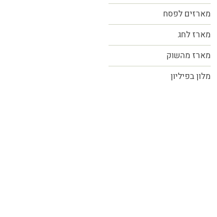
מארזים לפסח
מארז לחג
מארז מהשוק
מלון בפיליון
כל הזכויות שמורות MORE טעמים.סיפורים.אנשים