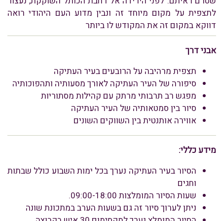
שטרם ראיתם. לפני הירידה אל רחבת הכותל השוקקת, נעצור
לתצפית על מקום מיוחד זה ונבין מדוע העם היהודי רואה
דווקא במקום זה את המקודש לו ביותר
אבני דרך
תצפית מרהיבה על הרובעים בעיר העתיקה
סיפורה של העיר העתיקה לאורך מסעותיה ותהפוכותיה
מפגש רב תרבותי מרתק עם קהילות מסתוריות
סיור בין סמטאותיה של העיר העתיקה
אווירה אותנטית בין השווקים השונים
מידע כללי
:
הסיור בעיר העתיקה נערך בכל ימות השבוע כולל שבתות
וחגים
שעות הסיור המומלצות 09:00-18:00.
ניתן לערוך סיור זה גם בשעות הערב במתכונת שונה
הסיור המומלץ נערך למקסימום 30 איש בקבוצה