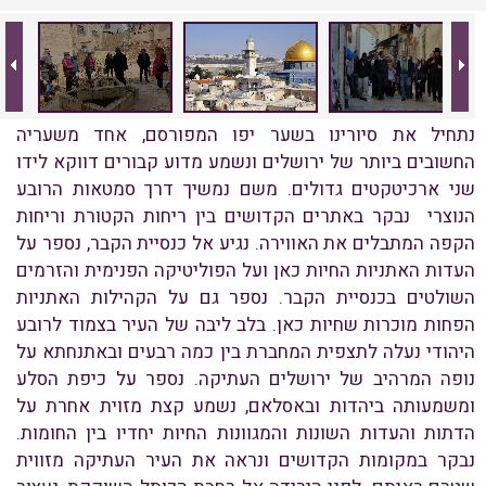
נתחיל את סיורינו בשער יפו המפורסם, אחד משעריה
החשובים ביותר של ירושלים ונשמע מדוע קבורים דווקא לידו
שני ארכיטקטים גדולים. משם נמשיך דרך סמטאות הרובע
הנוצרי נבקר באתרים הקדושים בין ריחות הקטורת וריחות
הקפה המתבלים את האווירה. נגיע אל כנסיית הקבר, נספר על
העדות האתניות החיות כאן ועל הפוליטיקה הפנימית והזרמים
השולטים בכנסיית הקבר. נספר גם על הקהילות האתניות
הפחות מוכרות שחיות כאן. בלב ליבה של העיר בצמוד לרובע
היהודי נעלה לתצפית המחברת בין כמה רבעים ובאתנחתא על
נופה המרהיב של ירושלים העתיקה. נספר על כיפת הסלע
ומשמעותה ביהדות ובאסלאם, נשמע קצת מזוית אחרת על
הדתות והעדות השונות והמגוונות החיות יחדיו בין החומות.
נבקר במקומות הקדושים ונראה את העיר העתיקה מזווית