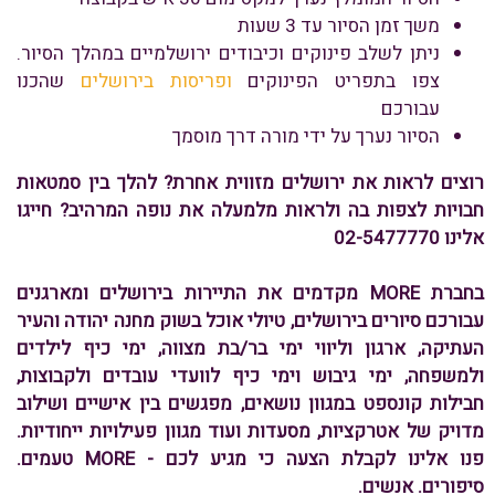
משך זמן הסיור עד 3 שעות
ניתן לשלב פינוקים וכיבודים ירושלמיים במהלך הסיור.
צפו בתפריט הפינוקים
ופריסות בירושלים
שהכנו
עבורכם
הסיור נערך על ידי מורה דרך מוסמך
רוצים לראות את ירושלים מזווית אחרת? להלך בין סמטאות
חבויות לצפות בה ולראות מלמעלה את נופה המרהיב? חייגו
אלינו 02-5477770
בחברת MORE מקדמים את התיירות בירושלים ומארגנים
עבורכם סיורים בירושלים, טיולי אוכל בשוק מחנה יהודה והעיר
העתיקה, ארגון וליווי ימי בר/בת מצווה, ימי כיף לילדים
ולמשפחה, ימי גיבוש וימי כיף לוועדי עובדים ולקבוצות,
חבילות קונספט במגוון נושאים, מפגשים בין אישיים ושילוב
מדויק של אטרקציות, מסעדות ועוד מגוון פעילויות ייחודיות.
פנו אלינו לקבלת הצעה כי מגיע לכם - MORE טעמים.
סיפורים. אנשים.