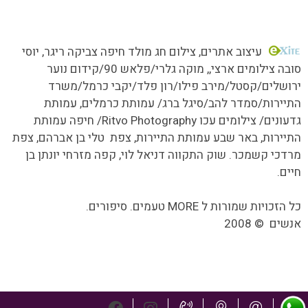
כל הזכויות שמורות MORE טעמים.סיפורים.אנשים
עיצוב אתרים
, צילום חג מולד חיפה צביקה ריגר, יוסי
סובה צילומים ארצי,,
מוקה גלרי/
פלאש 90/קידום נוער
ירושלים/קסטל/מירב פילו/רון פלד/יקבי כרמל/משרד
התיירות/סמדר להב/סיגל ברג/ עמותת כרמלים, עמותת
גדעונים/ צילומים עכו Ritvo Photography/ חיפה עמותת
התיירות, באר שבע עמותת התיירות, צפת טלי בן אברהם, צפת
מרדכי קשמכר. שוק התקווה דניאל לוי, קפה מזרחי יונתן בן
חיים.
כל הזכויות שמורות ל MORE טעמים. סיפורים.
אנשים
©
2008