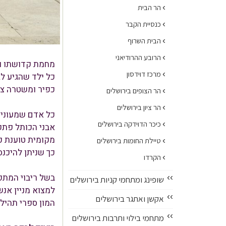
›
הר הבית
›
כנסיית הקבר
›
הבית השרוף
›
הרובע ההרודיאני
מחמת קדושתו וה
›
מרכז דוידסון
כל ילד שהגיע לג
כפיר ומשטרה צב
›
הר הצופים בירושלים
›
הר ציון בירושלים
כל אדם שמעוניין
›
כיכר הדוידקה בירושלים
אבני הכותל פתק
מקומית טוענת כ
›
טיילת החומות בירושלים
כך שניתן להיכנס לאי
›
הקרדו
בשל ריבוי המתפל
››
שופינג ומתחמי קניות בירושלים
למצוא מניין אנ
››
אקשן ואתגר בירושלים
המון ספרי תהילי
››
מתחמי בילוי ותרבות בירושלים