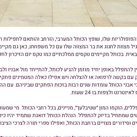
פופולריות שלו, שופץ הכותל המערבי, הורחב והותאם לתפילות המו
יל מצוות לחגוג את בר המצווה שלו עם כל משפחתו, כאן גם מקיימי
אית. בכותל מקיימים טקסים ממלכתיים כמו טקס יום הזיכרון לחל
 להתפלל באופן יחיד מוזמן להגיע לכותל, להתייחד מול אבניו ולב
 עם בקשה לרפואה או להצלחה ויש אפילו כאלה המטמינים פתקי
י אבני הכותל עומדות שנים רבות בזכות הפתקים שביניהם. עם ההת
נטרנט ולצפות בו 24 שעות.
לים, הוקמו המון "שטיבלעך", מניינים, בכל רחבי הכותל. מי שמעונ
שים שמתחיל בדיוק להתפלל. הנהלת הכותל דואגת שתמיד יהיו כיפ
ם וסידורים מצויים ברחבת הכותל, ואפילו ספרי תורה לצרכי הציבור