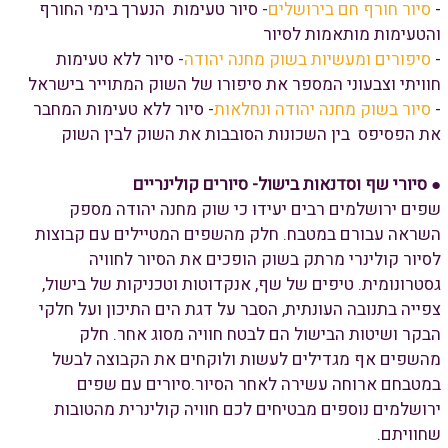
-
סיור חורף חם בירושלים
- סיור טעימות הנערך בימי החורף
והטעימות מותאמות לסיור
-
סיפורים ומעשיות בשוק מחנה יהודה
- סיור ללא טעימות
חוויתי וצבעוני המספר את סיפורו של השוק המתוייר בישראל
-
סיור בשוק מחנה יהודה ונחלאות
- סיור ללא טעימות המחבר
את הפסיפס בין השכונות הסובבות את השוק לבין השוק
●
סיורי שף וסדנאות בישול- סיורים קולינריים
שפים ירושלמים רבים יעידו כי שוק מחנה יהודה מספק
השראה עבורם במטבח. חלק מהשפים המטיילים עם קבוצות
לסיור קולינרי מרתק בשוק הופכים את הסיור לחוויה
גסטרונומית. טיפים של שף, אנקדוטות וטכניקות של בישול,
צפייה בתנובה העונתית, הסבר על דגת הים התיכון ועל חלקי
הבקר ושיטות הבישול הם לבטח חוויה מסוג אחר. חלק
מהשפים אף מגדילים לעשות ולוקחים את הקבוצה לבשל
במטבחם ארוחה עשירה לאחר הסיור.סיורים עם שפים
ירושלמים נוספים מבטיחים לכם חוויה קולינרית מהטובות
שחוויתם.