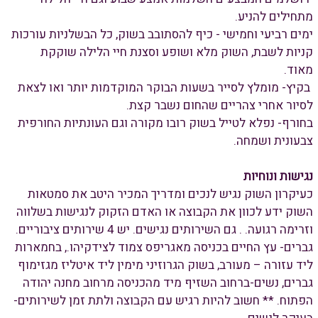
מתחילים להניע.
ימים רביעי וחמישי - כיף להסתובב בשוק, כל הבשלניות עורכות
קניות לשבת, השוק מלא ושופע וסצנת חיי הלילה שוקקת
מאוד.
בקיץ- מומלץ לסייר בשעות הבוקר המוקדמות יותר ואו לצאת
לסיור אחרי צהריים שהחום נשבר קצת.
בחורף- נפלא לטייל בשוק רובו מקורה וגם העונתיות החורפית
צבעונית ושמחה.
נגישות ונוחיות
כעיקרון השוק נגיש לנכים ומדריך המכיר היטב את סמטאות
השוק ידע לכוון את הקבוצה או האדם הזקוק לנגישות בשלווה
וזרימה רגועה. . גם השירותים נגישים. יש 4 שירותים ציבוריים.
גברים- עץ החיים בכניסה מאגריפס צמוד לצידקיהו., בחמארות
ליד עזורה – מעורב, בשוק הגרוזיני מימין ליד איטליז מגזימוף
גברים, נשים-ברחוב השזיף מיד מהכניסה מרחוב מחנה יהודה
הפתוח. ** חשוב להיות רגיש עם הקבוצה ולתת זמן לשירותים-