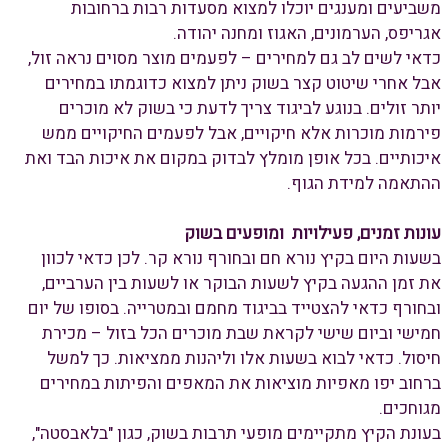
משביעים ומענגים יוכלו למצוא מסעדות רבות ברחובות
אגריפס, הערמונים, האגוז ומחנה יהודה.
כדאי לשים לב גם למחירים – לפעמים מוצר מסוים נראה זול,
אבל אחרי שיטוט קצר בשוק ניתן למצוא כדוגמתו במחירים
יותר זולים. בנוגע לביגוד צריך לדעת כי בשוק לא מוכרים
פירמות מוכרות אלא חיקויים, אבל לפעמים החיקויים ממש
איכותיים. בכל אופן מומלץ לבדוק במקום את איכות הבד ואת
ההתאמה למידת הגוף.
עונות זמנים, פעילויות ומופעים בשוק
בשעות היום בקיץ נורא חם ובחורף נורא קר. לכן כדאי לכוון
את זמן ההגעה בקיץ לשעות הבוקר או לשעות בין הערביים,
ובחורף כדאי להצטייד בביגוד מחמם ובמטרייה. בסופו של יום
חמישי וביום שישי לקראת שבת מוכרים הכל בזול – מכירת
חיסול. כדאי לבוא בשעות אלו וליהנות ממציאות. כך למשל
ברחוב יפו מאפיות מוציאות את המאפים והפיתות במחירים
מגוחכים.
בעונת הקיץ מתקיימים מופעי תרבות בשוק, כגון "בלאבסטה",