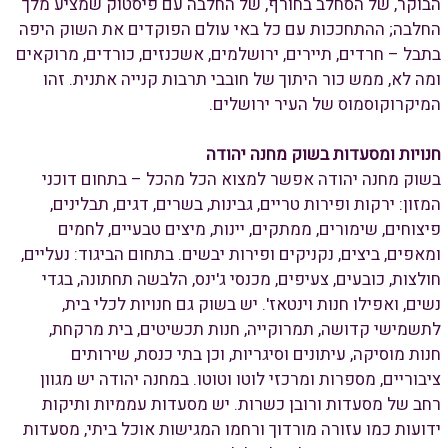
הבוקר, של הסחלב בחורף, של החלבה עם פיסטוק שמציע מלך
החלבה; ההתחככות עם כל באי עולם הפוקדים את השוק היפה
בתבל – חרדים, תיירים, ירושלמים, אשכנזים, כורדים, מרוקאים
ומה לא, ממש כור היתוך של חובבי תרבות קנייה אתנית. זהו
המיקרוקוסמוס של העיר ירושלים.
חנויות ומסעדות בשוק מחנה יהודה
בשוק מחנה יהודה אפשר למצוא הכל מהכל – בתחום דוכני
המזון: ירקות ופירות טריים, גבינות, בשרים, דגים, תבלינים,
פיצוחים, שימורים, ממתקים, יינות, מיצים טבעיים, לחמים
ומאפים, ביצים, נקניקים ופירות יבשים. בתחום הביגוד: נעליים,
חולצות, כובעים, צעיפים, מכנסי ג'ינס, הלבשה תחתונה, בגדי
נשים, ואפילו חנות וינטאז'. יש בשוק גם חנויות לכלי בית,
לתשמישי קדושה, תמרוקייה, חנות תכשיטים, בית מרקחת,
חנות מוסיקה, עיתונים וסיגריות, וכן בתי כנסת, שירותים
ציבוריים, מספרות ומרכזי לוטו וטוטו. במחנה יהודה יש מגוון
רחב של מסעדות ורובן כשרות. יש מסעדות עממיות ותיקות
ידועות כמו עזורה מורדוך ורחמו המגישות אוכל ביתי, מסעדות