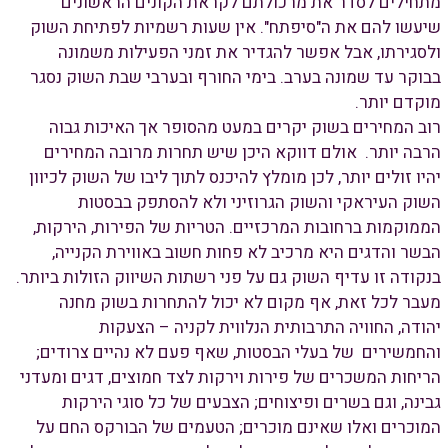
מתחילים לסדר את מרכולתם לקראת הקונים הראשונים
שיעשו להם את ה"סיפתח". אין שעות רשמיות לפתיחת השוק
ולסגירתו, אבל אפשר להגדיר את זמני הפעילות משמונה
בבוקר עד שמונה בערב. בימי החורף ובערבי שבת השוק נסגר
מוקדם יותר.
רוב המחירים בשוק יקרים במעט מהסופר אך האיכות גבוה
הרבה יותר. אולם דווקא היכן שיש תחרות מרובה המחירים
יהיו זולים יותר, לכן מומלץ להיכנס לתוך ליבו של השוק לכיוון
השוק העיראקי והשוק הגרוזיני ולא להסתפק בבסטות
הממוקמות ברחובות המרכזיים. הטריות של הפירות, הירקות,
הבשר והדגים היא מרכיב לא פחות חשוב באווירת הקנייה,
בנקודה זו עדיף השוק גם על פני רשתות השיווק הזולות ביותר.
מעבר לכל זאת, אף מקום לא יכול להתחרות בשוק מחנה
יהודה, החוויה התרבותית הנלווית לקניה – הצעקות
והחמשירים של בעלי הבסטות, שאף פעם לא נהיים צרודים;
הריחות המשכרים של פירות וירקות לצד חמוצים, דגים ומעדני
גבינה, וגם בשרים ופיצוחים; הצבעים של כל סוגי הירקות
המוכרים ואלו שאינם מוכרים; הטעמים של הבורקס החם על