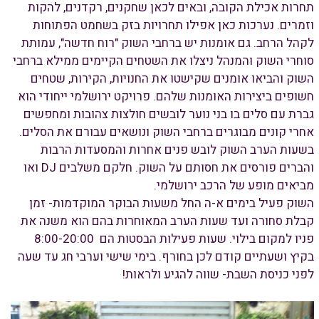
תחרות אכילת הקובה, ובאים לכאן שחקנים, רקדנים, להקות
וזמרים. נערכות כאן אפילו תחרויות בזק בשחמט הפתוחות
לקהל הרחב. גם אומנות יש ברחבי השוק "רוח חדשה", עמותת
סוחרי השוק והמנהל ניצלו את השטחים הקיימים ממילא ברחבי
השוק והביאו אומנים שקישטו את החנויות, הקירות, שטחים
חשופים ביצירות האומנות שלהם. פרויקט ירושלמי ייחודי הוא
גברת עם סלים בו בני נוער לובשים חולצות צהובות ומחפשים
אחרי קונים מבוגרים ברחבי השוק ונושאים עבורם את הסלים.
בשעות הערב השוק לובש פנים אחרות והמסעדות הרבות
והברים פורסים את חסותם על השוק. חלקם משלבים
DJ
ואו
מביאים מופע של הרכב ירושלמי.
השוק פעיל בימים א-ה החל משעות הבוקר המוקדמות- זמן
קבלת סחורה ועד שעות הערב המאוחרות בהם הוא משנה את
פניו למקום בילוי. שעות פעילות הבסטות הם 8:00-20:00
בקיץ ושעתיים קודם לכן בחורף. בימי שישי וערבי חג עד שעה
לפני כניסת השבת- שווה להגיע ולראות!