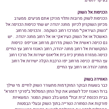
בעיקר לנשים.
הכניסות אל השוק
הכניסות לשוק מרובות ותלוי מהיכן אתם מגיעים. ממערב
מכיוון השוקניון לכיוון מחנה יהודה יש שתי כניסות הכניסה אל
"השוק העיראקי" ממרכז רחוב השקמה . והכניסה מרחוב
האשכול או אל השוק העיראקי או אל רחוב מחנה יהודה. . יש
גם כניסה ראשית אל השוק מדרום, מרחוב אגריפס. כניסות
המקושרות אל רחוב מחנה יהודה, רחוב האגוז ורחוב עץ החיים.
כניסה ממזרח מחניון כיח בית אליאנס ישירות אל מרכז רחוב
עץ החיים. כניסה מרחוב יפו הרכבת הקלה ישירות אל רחוב
מחנה יהודה או רחוב עץ החיים.
האווירה בשוק
כבר בשעות הבוקר המוקדמות מתעורר השוק לחיים. מי שילך
ברח' האגוז יוכל לשמוע את קול החזן המסלסל ב"פרקי דזמרא"
בבית הכנסת "בית זבול" ממש בלב השוק הסגור. המשאיות
פורקות את הסחורה הטרייה בתוך השוק ובעלי הבסטות