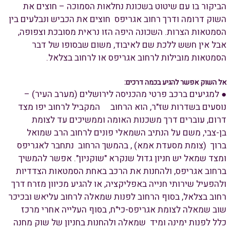
הביקור בו עם שיטוט בשכונת נחלאות הסמוכה – חוצים את
השוק דרומה ודרך רחוב אגריפס חוצים את הכביש ונבלעים בין
הסמטאות הצרות. השכונה היפה הזו נראית מסובכת וצפופה,
אבל אין חשש ללכת שם לאיבוד, משום שבסופו של דבר
הסמטאות מובילות לרחוב אגריפס או לרחוב בצלאל.
אל השוק אפשר להגיע בכמה דרכים:
● למגיעים ברכב פרטי מהכניסה לירושלים (מערב העיר) –
נוסעים בשדרות שז"ר, הוא הרחוב המקביל לרחוב יפו מצד
דרום, עוברים דרך משכנות האומה וממשיכים עד לצומת
בן-צבי, משם על הנתיב השמאלי פונים לרחוב הרב שמואל
ברוך (צומת מסעדת אמא) , בהמשך הרחוב נתחבר לאגריפס
ומצד שמאל יש חניון גדול שנקרא "שוקניון". אפשר להמשיך
ברחוב אגריפס, ולהחנות את הרכב באחת הסמטאות הצדדיות
ולהפעיל שירותי חנייה באפליקציה, או להגיע מכיוון מזרח דרך
רחוב בצלאל, בסוף הרחוב לפנות שמאלה לרחוב עליאש ובכיכר
שוב שמאלה לצומת אגריפס-כי"ח, בסוף העלייה אחרי מרכז
כלל לפנות ימינה ומיד שמאלה ולהחנות בחניון של שוק מחנה