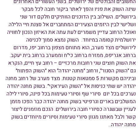
החשובים והבולטים של ירושלים. בשני העשורים האחרונים
שינה השוק את פניו והפך לאתר ביקור חובה לכל מבקר
בירושלים. השילוב בין הדוכנים הוותיקים חלקם דור שני
ושלישי לבין היזמים הצעירים המתחברים אל סצנת חיי הלילה
ואוכל הרחוב עדיין משמרים לעת עתה את האיזון הנכון לחוויה
ירושלמית קסומה במיוחד. השוק נמצא סמוך לכניסה
לירושלים מצד מערב, הוא מתוחם מצפון ברחוב יפו, מדרום
ברחוב אגריפס, ממזרח ברחוב כי"ח וממערב ברחוב בית יעקב.
את השוק חוצים שני רחובות מרכזיים – רחוב עץ חיים, הנקרא
גם "השוק הסגור", ורחוב "מחנה יהודה" הוא "השוק הפתוח"
וביניהם מקשרות 5 סמטאות קטנות. מצד מערב של רחוב מחנה
יהודה יש שתי כניסות אל "השוק העיראקי". בשוק מחנה יהודה
נערכים בכל יום סיורי שף וסיורי טעימות בכל פינה, סיורי לילה
המשלבים בארים וגרפיטי בשוק מחנה יהודה כבר הפכו מזמן
לעניין שבשגרה כסיורי חובה בירושלים. הנכם מוזמנים ליצור
קשר ולבל מאתנו מגוון סיורי טעימות וסיורים מיוחדים בשוק
מחנה יהודה..