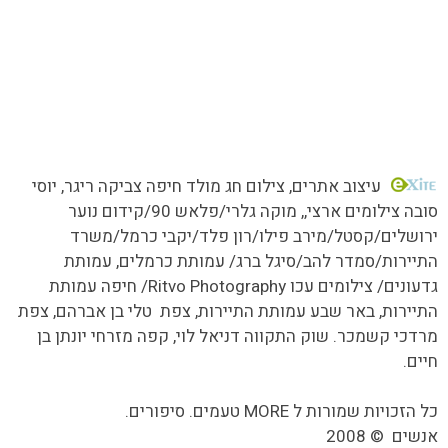
כל הזכויות שמורות MORE טעמים.סיפורים.אנשים
עיצוב אתרים
, צילום חג מולד חיפה צביקה ריגר, יוסי
סובה צילומים ארצי,,
מוקה גלרי/
פלאש 90/קידום נוער
ירושלים/קסטל/מירב פילו/רון פלד/יקבי כרמל/משרד
התיירות/סמדר להב/סיגל ברג/ עמותת כרמלים, עמותת
גדעונים/ צילומים עכו Ritvo Photography/ חיפה עמותת
התיירות, באר שבע עמותת התיירות, צפת טלי בן אברהם, צפת
מרדכי קשמכר. שוק התקווה דניאל לוי, קפה מזרחי יונתן בן
חיים.
כל הזכויות שמורות ל MORE טעמים. סיפורים.
אנשים
©
2008