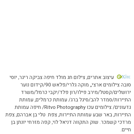
כל הזכויות שמורות MORE טעמים.סיפורים.אנשים
עיצוב אתרים
, צילום חג מולד חיפה צביקה ריגר, יוסי
סובה צילומים ארצי,,
מוקה גלרי/
פלאש 90/קידום נוער
ירושלים/קסטל/מירב פילו/רון פלד/יקבי כרמל/משרד
התיירות/סמדר להב/סיגל ברג/ עמותת כרמלים, עמותת
גדעונים/ צילומים עכו Ritvo Photography/ חיפה עמותת
התיירות, באר שבע עמותת התיירות, צפת טלי בן אברהם, צפת
מרדכי קשמכר. שוק התקווה דניאל לוי, קפה מזרחי יונתן בן
חיים.