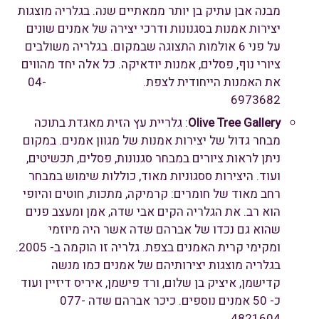
מבנה אבן עתיק בן יותר ממאתיים שנה. בגלריה מוצגות
יצירות אמנות בסגנונות ודרכי יצירה של אמנים שונים
על פני 6 אולמות התצוגה שבמקום. בגלריה משולבים
ציורי נוף, פסלים, אמנות יודאיקה. כל אלה יחד מהווים
את האמנות הייחודית לצפת.
04-
6973682
Olive Tree Gallery
: גלריית עץ הזית מאגדת בתוכה
מבחר גדול של יצירות אמנות של מגוון אמנים. במקום
ניתן לראות ציורים במבחר סגנונות, פסלים, תכשיטים,
ועוד. היצירות ססגוניות מאוד, כוללות שימוש במבחר
רחב מאוד של חומרים: קרמיקה, מתכות, חוטים והיופי
הוא רב. את הגלריה הקים אבי שדה, אמן ומעצב פנים
שהוא גם נכדו של אברהם שדה אשר היה מיוזמי
ומקימי קרית האמנים בצפת. גלריה זו הוקמה ב- 2005.
בגלריה מוצגות יצירותיהם של אמנים כמו מנשה
קדישמן, איציק בן שלום, ורד פישמן, איריס דיזיין ועוד
כ- 50 אמנים נוספים.
כיכר אברהם שדה 077-
4821604