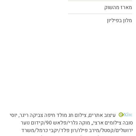
מארז מהשוק
מלון בפיליון
כל הזכויות שמורות MORE טעמים.סיפורים.אנשים
עיצוב אתרים
, צילום חג מולד חיפה צביקה ריגר, יוסי
סובה צילומים ארצי,,
מוקה גלרי/
פלאש 90/קידום נוער
ירושלים/קסטל/מירב פילו/רון פלד/יקבי כרמל/משרד