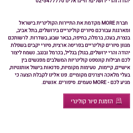
יהודה והרי ירושלים? חייגו אלינו 02-5477770
חברת MORE מקדמת את התיירות הקולינרית בישראל
ומארגנת עבורכם סיורים קולינריים בירושלים, בתל אביב,
בנצרת, בעכו, ברמלה, בחיפה, בבאר שבע, בשדרות. לרשותכם
מגוון סיורים קולינריים בפריסה ארצית, סיורי יקבים בשפלת
יהודה והרי ירושלים, בגולן בגליל, בכרמל ובנגב. נשמח ליצור
לכם חבילות קונספט קולינריות המשלבים מפגשים בין
אישיים, קיימות, טעימות מקומיות, סדנאות בישול אותנטיות,
בעלי מלאכה ויצרנים מקומיים. פנו אלינו לקבלת הצעה כי
מגיע לכם - MORE טעמים. סיפורים. אנשים.