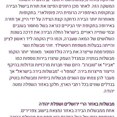
המשקה הזה. לאחר מכן היוונים הפיצו את תורת בישול הבירה
ובתקופת האימפריה הרומית היה פופולארי. בתקופות
מאוחרות יותר הבירה נדחקה קצת הצידה על ידי היין, אך חזרה
באירופה בתקופת ימי הביניים כנראה בשל מחסור בענבים
ובמי שתייה ראויים. בישראל החלה הבירה את דרכה בשנות
השלושים של המאה שעברה, וכמו היין הוקמה ליד ראשון לציון
והייתה בבעלות משפחת רוטשילד. זוהי מבשלת נשר
המפורסמת שייצרה את בירה גולדסטאר. מאוחר יותר הוקמו
מבשלות בנתניה ובמגדל העמק שיצרו בירות נוספות כמו
"אביר" או "טובורג". היום שתי חברות מרכזיות וגדולות בהיקף
הייצור מייצרות בירה: "טמפו" ו- "מבשלות בירה בישראל" אך
מעבר להן צמחו עם השנים מבשלות ביתיות ומבשלות בוטיק
בגדלים שונים בכל רחבי הארץ, חלקן באזור השפלה ומטה
יהודה.
מבשלות באזור הרי ירושלים ושפלת יהודה
אחת ממבשלות הבירה באזור נמצאת בישוב צפרירים.