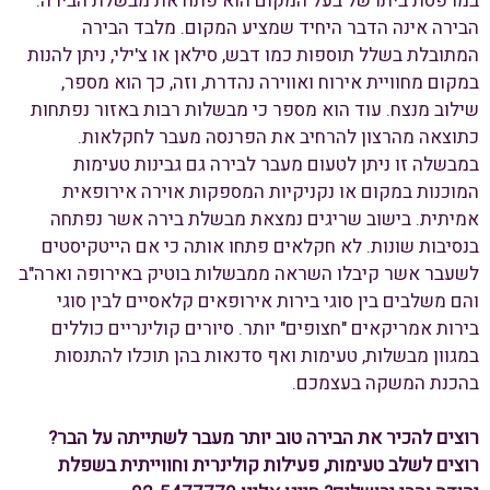
במרפסת ביתו של בעל המקום הוא פתח את מבשלת הבירה.
הבירה אינה הדבר היחיד שמציע המקום. מלבד הבירה
המתובלת בשלל תוספות כמו דבש, סילאן או צ'ילי, ניתן להנות
במקום מחוויית אירוח ואווירה נהדרת, וזה, כך הוא מספר,
שילוב מנצח. עוד הוא מספר כי מבשלות רבות באזור נפתחות
כתוצאה מהרצון להרחיב את הפרנסה מעבר לחקלאות.
במבשלה זו ניתן לטעום מעבר לבירה גם גבינות טעימות
המוכנות במקום או נקניקיות המספקות אוירה אירופאית
אמיתית. בישוב שריגים נמצאת מבשלת בירה אשר נפתחה
בנסיבות שונות. לא חקלאים פתחו אותה כי אם הייטקיסטים
לשעבר אשר קיבלו השראה ממבשלות בוטיק באירופה וארה"ב
והם משלבים בין סוגי בירות אירופאים קלאסיים לבין סוגי
בירות אמריקאים "חצופים" יותר. סיורים קולינריים כוללים
במגוון מבשלות, טעימות ואף סדנאות בהן תוכלו להתנסות
בהכנת המשקה בעצמכם.
רוצים להכיר את הבירה טוב יותר מעבר לשתייתה על הבר?
רוצים לשלב טעימות, פעילות קולינרית וחווייתית בשפלת