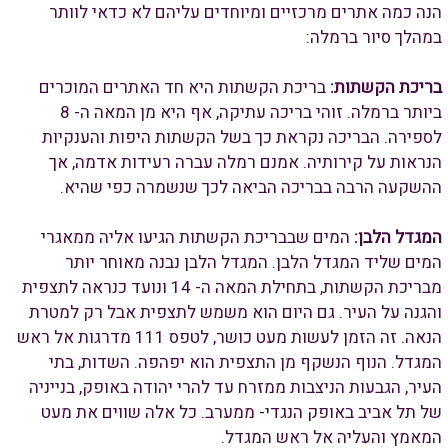
הנה כמה אתרים מרכזיים ומיוחדים עליהם לא כדאי לוותר
במהלך סיור ברמלה:
בריכת הקשתות:
בריכת הקשתות היא חד האתרים המוכרים
ביותר ברמלה. זוהי בריכה עתיקה, אף היא מן המאה ה- 8
לספירה. הבריכה נקראת כך בשל הקשתות היפות והענקיות
הנראות על קירותיה. אמנם רמלה עברה רעידות אדמה, אך
ההשקעה הרבה בבריכה הביאה לכך שנשמרה כפי שהיא.
המגדל הלבן:
המים שבבריכת הקשתות הגיעו אליה ממאגרי
המים שליד המגדל הלבן. המגדל הלבן נבנה מאוחר יותר
מבריכת הקשתות, בתחילת המאה ה- 14 ונועד כנראה לתצפית
והגנה על העיר. גם היום הוא משמש לתצפית אבל רק למטרת
הנאה. זה הזמן לעשות מעט כושר, לטפס 111 מדרגות אל ראש
המגדל. הנוף הנשקף מן התצפית הוא יפהפה. השדות, בתי
העיר, הגבעות הניצבות ממזרח עד להרי יהודה באופק, בנייניה
של תל אביב באופק הנגדי- ממערב. כל אלה שווים את מעט
המאמץ והעליה אל ראש המגדל.