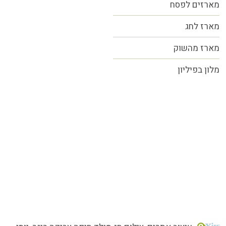
מארזים לפסח
מארז לחג
מארז מהשוק
מלון בפיליון
כל הזכויות שמורות MORE טעמים.סיפורים.אנשים