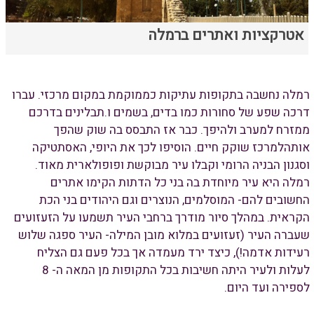
אטרקציות ואתרים ברמלה
רמלה נחשבה בתקופות עתיקות כממוקמת במקום מרכזי. עברו
דרכה שפע של סחורות כמו בדים, בשמים ו.תבלינים בדרכם
ממזרח למערב ולהיפך. כבר אז התבסס בה שוק שהפך
אותהלמרכז שוקק חיים. הוסיפו לכך את היופי, האסתטיקה
וסגנון הבניה הרומי וקבלו עיר מבוקשת ופופולארית מאוד.
רמלה היא עיר מיוחדת בה בני כל הדתות הקימו אתרים
החשובים להם- המוסלמים, הנוצרים וגם היהודים בני הכת
הקראית. במהלך סיור מודרך ברחבי העיר תשמעו על הזעזועים
שעברה העיר (זעזועים במלוא מובן המילה- העיר ספגה שלוש
רעידות אדמה!), כיצד ירד מעמדה אך בכל פעם גם הצליח
לעלות ולעיר היתה חשיבות בכל התקופות מן המאה ה- 8
לספירה ועד היום.