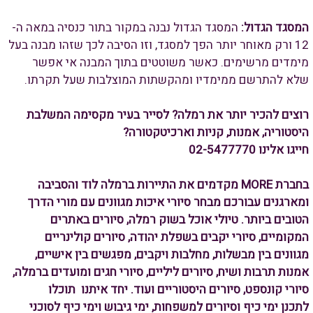
המסגד הגדול:
המסגד הגדול נבנה במקור בתור כנסיה במאה ה-
12 ורק מאוחר יותר הפך למסגד, וזו הסיבה לכך שזהו מבנה בעל
מימדים מרשימים. כאשר משוטטים בתוך המבנה אי אפשר
שלא להתרשם ממימדיו ומהקשתות המוצלבות שעל תקרתו.
רוצים להכיר יותר את רמלה? לסייר בעיר מקסימה המשלבת
היסטוריה, אמנות, קניות וארכיטקטורה?
חייגו אלינו 02-5477770
בחברת MORE מקדמים את התיירות ברמלה לוד והסביבה
ומארגנים עבורכם מבחר סיורי איכות מגוונים עם מורי הדרך
הטובים ביותר. טיולי אוכל בשוק רמלה, סיורים באתרים
המקומיים, סיורי יקבים בשפלת יהודה, סיורים קולינריים
מגוונים בין מבשלות, מחלבות ויקבים, מפגשים בין אישיים,
אמנות תרבות ושיח, סיורים ליליים, סיורי חגים ומועדים ברמלה,
סיורי קונספט, סיורים היסטוריים ועוד. יחד איתנו תוכלו
לתכנן
ימי כיף וסיורים למשפחות, ימי גיבוש וימי כיף
לסוכני