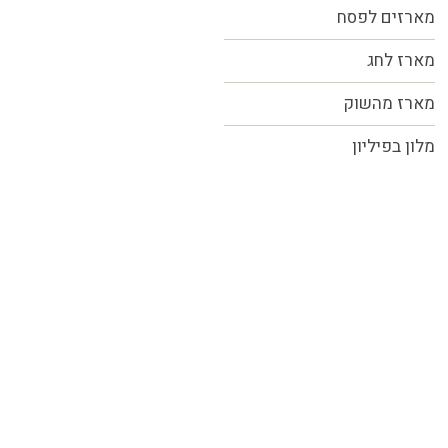
מארזים לפסח
מארז לחג
מארז מהשוק
מלון בפיליון
כל הזכויות שמורות MORE טעמים.סיפורים.אנשים