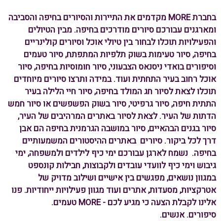
בחברת MORE מקדמים את התיירות והסיורים בחיפה והסביבה
ומארגנים עבורכם סיורים מודרכים בחיפה. מבין הטיולים
והפעילויות תוכלו לבחור בין טיולי אוכל וסיורים קולינריים
בחיפה, סיור טעימות בשוק תלפיות המתפתח, סיור טעמים
וסיפורים בואדי ניסנאס הצבעוני, סיור חומוסיות בחיפה, סיור
אוכל רחוב בעיר התחתית ועוד. במידה ותרצו סיורים מיוחדים
תוכלו לצאת לסיור חג המולד בחיפה, סיור חיי הלילה בעיר
התתית חיפה, סיור גרפיטי, סיור בשוק הפשפשים או סיור חמש
הדתות של העיר. לצאת לסיור באתרים המרהיבים של העיר,
סיור בגנים הבהאיים, סיור במושבה הגרמנית בחיפה הם אבן
דרך לכל ביקור. סיורים באתרים ההיסטורים המשמעותיים
בחיפה. נשמח לארגן עבורכם
ימי כיף לילדים ולמשפחה, ימי
גיבוש וימי כיף לוועדי עובדים ולקבוצות, חבילות קונספט
במגוון נושאים, מפגשים בין אישיים
ושילוב מדויק של
אטרקציות, מסעדות, אתרים ועוד
מגוון פעילויות ייחודיות. פנו
אלינו לקבלת הצעה כי מגיע לכם - MORE טעמים.
סיפורים.
אנשים.