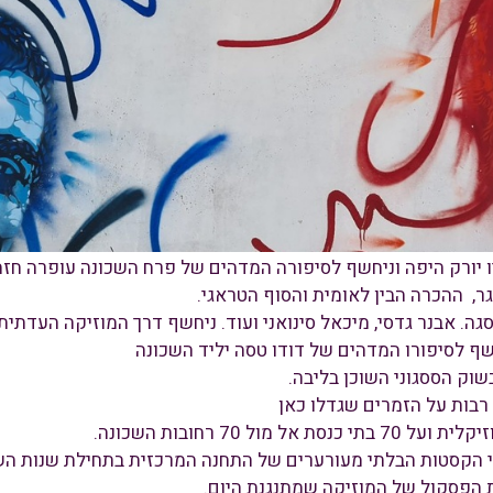
יו יורק היפה וניחשף לסיפורה המדהים של פרח השכונה עופרה חז
, ההכרה הבין לאומית והסוף הטראגי.
ה. אבנר גדסי, מיכאל סינואני ועוד. ניחשף דרך המוזיקה העדתי
שף לסיפורו המדהים של דודו טסה יליד השכונה
שוק הססגוני השוכן בליבה
.
רבות על הזמרים שגדלו כאן
70 רחובות השכונה.
 הקסטות הבלתי מעורערים של התחנה המרכזית בתחילת שנות השמ
הפסקול של המוזיקה שמתנגנת היום.