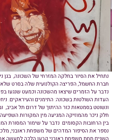
נתחיל את הסיור בחלקה המזרחי של השכונה, בגן נ
חברת החשמל, הפריצה הקולנועית שלה בסרט שלאגר
נדבר על הזמרים שיצאו מהשכונה וכמעט שנגעו בפסג
העדות השולטות בשכונה: התימנים והעיראקים. ניח
ונשוטט בסמטאות כור ההיתוך של דרום תל אביב, וב
חלק ניכר מהמוזיקה המגיעה מין המקורות השפיעה 
בין הרחובות הקסומים נדבר על שימור המסורת המוזיקלית ועל 70 בתי כנסת אל מול 
נספר את הסיפור המדהים של משפחת ראובני, מלכי
השנים תחת משפחת ראובני קבעו הלכה למעשה את 