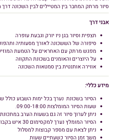
סיור מרתק המחבר בין המטיילים לבין השכונה דרך ה
אבני דרך
תצפית וסיור בגן ניו יורק וגבעת עופרה
סיפורה של הששכונה לאורך מסעותיה ותהפוכ
מפגש מרתק עם האחראים על הטמעת המוזיקה
על היוצרים והאומנים בשכונת התקווה
אווירה אותנטית בין סמטאות השכונה
מידע כללי
:
הסיור בשכונת נערך בכל ימות השבוע כולל ש
שעות הסיור המומלצות 09:00-18:00.
ניתן לערוך סיור זה גם בשעות הערב במתכונת 
הסיור המומלץ נערך למקסימום 30 איש בקבוצה. במידה ומשולבים מפגשים וטעימות 20 איש מקסימום בקבוצה.
ניתן לצאת עם מספר קבוצות למסלול
משך זמן הסיור כשעתיים שעות