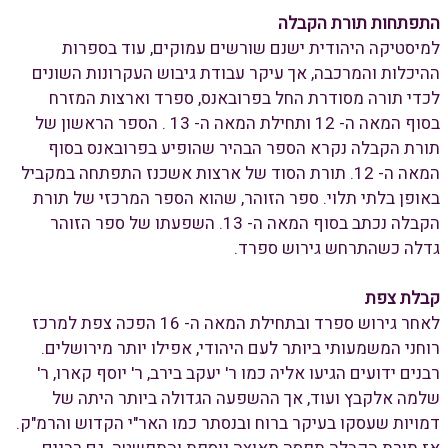
התפתחות תורת הקבלה
למיסטיקה היהודית ישנם שורשים עמוקים, עוד בספרות
ההיכלות והמרכבה, אך עיקר עבודת גיבוש העקרונות השונים
לכדי תורה מסודרת החל בפרובאנס, ספרד וארצות המזרח
בסוף המאה ה- 12 ותחילת המאה ה- 13 . הספר הראשון של
תורת הקבלה נקרא הספר הבהיר שהופיע בפרובאנס בסוף
המאה ה- 12. תורת הסוד של ארצות אשכנז התפתחה במקביל
באופן בלתי תלוי. ספר הזוהר, שהוא הספר המרכזי של תורת
הקבלה נכתב בסוף המאה ה- 13. השפעתו של ספר הזוהר
גדלה כשהתרחש גירוש ספרד.
קבלת צפת
לאחר גירוש ספרד ובתחילת המאה ה- 16 הפכה צפת למרכז
רוחני המשמעותי ביותר לעם היהודי, אפילו יותר מירושלים.
רבנים ידועים הגיעו אליה כמו ר' יעקב בירב, ר' יוסף קארו, ר'
שלמה אלקבץ ועוד, אך ההשפעה הגדולה ביותר היתה של
דמויות שעסקו בעיקר ברוח ובנסתר כמו האר"י הקדוש והרמ"ק.