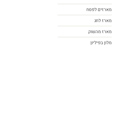
מארזים לפסח
מארז לחג
מארז מהשוק
מלון בפיליון
כל הזכויות שמורות MORE טעמים.סיפורים.אנשים