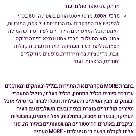
מרתק עם סופר סת"ם ועוד.
מרכז אסנט:
מרכז אסנט הוקם בשנות ה- 80 בכדי
להפגיש את המבקרים עם הרוחניות של צפת, המורשת,
האמנות וכל המאפיינים הייחודיים לעיר. פירוש המילה
אסנט הוא התעלות. מרכז אסנט נמצא בפינה ירוקה
הסמוכה ליער בעיר העתיקה. במקום נערכות קבלות
שבת, מדיטציות ברוח יהודית, מופעים מוזיקליים
יחודיים, הרצאות ועוד.
בחברת MORE מקדמים את התיירות בגליל ובעמקים ומארגנים
עבורכם סיורים בגליל התחתון, בגליל העליון, בגליל המערבי
ובעמקים. מבין הטיולים והפעילויות תוכלו לבחור בין טיולי אוכל
וסיורים קולינריים בנצרת בצפת ובעכו משולבים עם העיר
העתיקה, בכפרים מסביב, במחלבות, אצל האמנים, במבשלות
וביקבים, באתרים ההיסטוריים המשמעותיים באזור זה. פנו
אלינו לקבלת הצעה כי מגיע לכם - MORE טעמים.