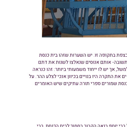
דוש, דמות בולטת בצפת בתקופה זו. יש השערות שזהו בית כנסת
תשובה- אותם אנוסים שנאלצו לשנות את דתם
של, אך יש לו ייחוד משמעותי ביותר: זהו כנראה
את לכך שהקמרונות המחזיקים את התקרה היו בנויים בכיוון אנכי לצלע ההר. על
ת המבנה. בבית הכנסת שמורים ספרי תורה עתיקים שיש האומרים
הכנסת נקרא על שמו של רבי יוסף בנאה הקבור בסמוך לבית הכנסת. רבי