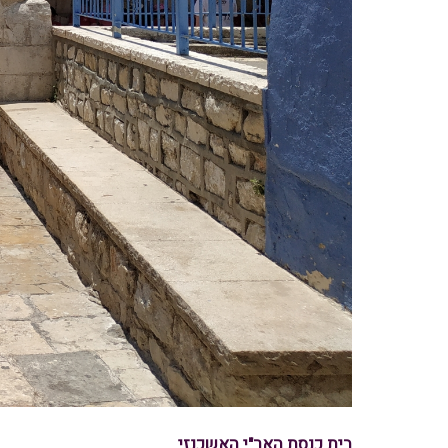
בית כנסת האר"י האשכנזי