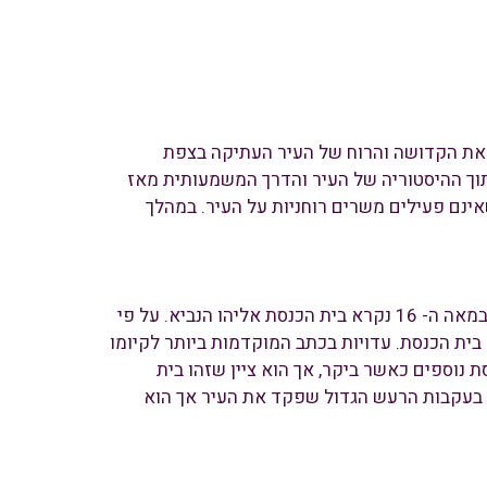
את הקדושה והרוח של העיר העתיקה בצפת
וך ההיסטוריה של העיר והדרך המשמעותית מאז
וגם אלה שאינם פעילים משרים רוחניות על העיר. במהלך
זהו בית הכנסת העתיק ביותר בצפת שקיים ופעיל עוד מן המאה ה- 14. זהו בית הכנסת בו נהג האר"י להתפלל מדי יום. במאה ה- 16 נקרא בית הכנסת אליהו הנביא. על פי
 בית הכנסת. עדויות בכתב המוקדמות ביותר לקיומו
ני בתי כנסת נוספים כאשר ביקר, אך הוא ציין שזהו בית
רב בעקבות הרעש הגדול שפקד את העיר אך הוא