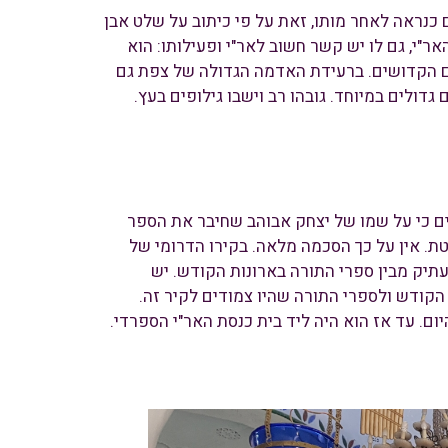
כנראה לאחר מותו, זאת על פי כיתוב על שלט אבן
לאחר פטירת האר"י, גם לו יש קשר חשוב לאר"י ופעילותו: הוא
ים הקדושים. ברעידת האדמה הגדולה של צפת גם
דולים במיוחד. גובהו רב וישבו גילופים בעץ.
 בית הכנסת. יש הטוענים כי על שמו של יצחק אבוהב שחיבר את הספר
. אין על כך הסכמה מלאה. בקירו הדרומי של
תיק מבין ספרי התורה בארונות הקודש. יש
ר הדרומי של בית הכנסת לא חרב כמו שאר קירות המבנה ברעש הגדול של 1837 לארונות הקודש ולספרי התורה שהיו צמודים לקיר זה.
נמצא היום. עד אז הוא היה ליד בית כנסת האר"י הספרדי.