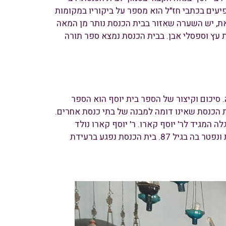
עים בכתבי חז"ל הוא מספר על ביקוריו במקומות
, יש השערה שאזור בבית הכנסת נותר מן המאה
מת עץ וספסלי אבן. בבית הכנסת נמצא ספר תורה
 סיכום וקיצור של הספר בית יוסף הוא הספר
ית הכנסת שאינו דומה למבנה של בתי כנסת אחרים.
המגיד לר' יוסף קארו. ר' יוסף קארו נולד
בספרד ומשפחתו נדדה עם הגירוש לליסבון ומשם לטורקיה. עם עלייתו לארץ ישראל בחר ר' יוסף קארו להתיישב בצפת ונפטר בה בגיל 87. בית הכנסת נפגע ברעידת