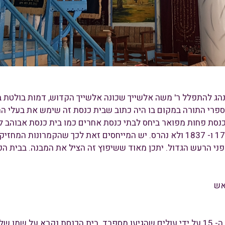
נסת אלשייך הוא בית כנסת מן המאה ה- 16 בו נהג להתפלל ר' משה אלשייך שכונה אלשייך הק
פרי התורה במקום בו היה כתוב שבית כנסת זה שימש את בעלי ה
 כנסת פחות מפואר ביחס לבתי כנסת אחרים כמו בית כנסת אבוהב למ
המבנה היחיד שהחזיק בשתי רעידות האדמה של 1759 ו- 1837 ולא נהרס. יש המייחסים ז
שנמצאה הוא עבר שיפוץ ב- 1837 ממש לפני הרעש הגדול. יתכן מאוד ששיפוץ זה הציל א
אש
בית כנסת בנאה הוא בית כנסת שהוקם כנראה במאה ה- 15 על ידי עולים שהגיעו מספרד. בית 