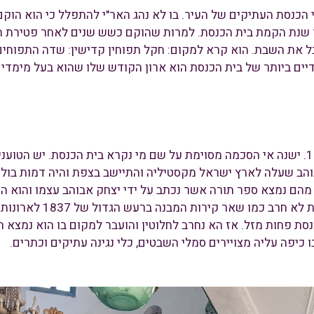
הכנסת העתיקים של העיר. בו לא נהג האר"י להתפלל כי הוא הוקם 
 הכנסת בו כתוב של"ח (שהיא 1578) בתור שנת הקמת בית הכנסת. למרות שהוקם כשש שנים 
בל את השבת. הוא קרא למקום: חקל תפוחין קדישין: שדה התפוח
יים ביותר של בית הכנסת הוא ארון הקודש שלו שהוא בעל מימדים ג
בית כנסת אבוהב הוא בית כנסת עתיק מן המאה ה- 16. ישנה אי הסכמה מסוימת על שם מי נקרא
הב שעלה לארץ ישראל מקסטיליה והתיישב בצפת והיה דמות בולטת
מהם נמצא ספר תורה אשר נכתב על ידי יצחק אבוהב עצמו והוא הע
המייחסים את העובדה שהקי
זאת היה לבית הכנסת פחות מזל. אז הא נחרב לחלוטין והועבר למקום בו הוא 
ו כיפה עליה מצויירים סמלי השבטים, כלי נגינה עתיקים וכתרים.