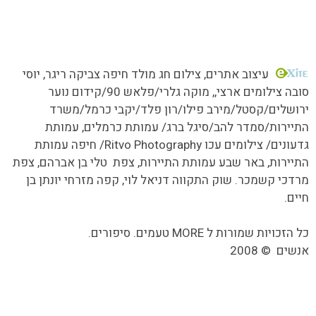
כל הזכויות שמורות MORE טעמים.סיפורים.אנשים
עיצוב אתרים
, צילום חג מולד חיפה צביקה ריגר, יוסי
סובה צילומים ארצי,,
מוקה גלרי/
פלאש 90/קידום נוער
ירושלים/קסטל/מירב פילו/רון פלד/יקבי כרמל/משרד
התיירות/סמדר להב/סיגל ברג/ עמותת כרמלים, עמותת
גדעונים/ צילומים עכו Ritvo Photography/ חיפה עמותת
התיירות, באר שבע עמותת התיירות, צפת טלי בן אברהם, צפת
מרדכי קשמכר. שוק התקווה דניאל לוי, קפה מזרחי יונתן בן
חיים.
כל הזכויות שמורות ל MORE טעמים. סיפורים.
אנשים
©
2008