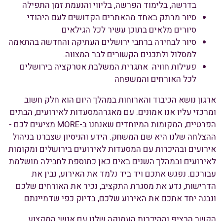
בדרשה, בלימוד הפרשה, בליווי והנעמת זמן התפילה
סיור מרתק באחד מהאתרים הקדושים לעם היהודי.
סיורים מלאים בתוכן עשיר לכל הגילאים
סיור לבחירה ברחבי ירושלים העתיקה והחדשה בהתאמה
למסלול ולתכנים הקשורים לבר המצווה.
פעילות חוויה אתגרית המשלבת אטרקציה בירושלים
לכל האורחים והמשפחה
ארגון נושא הכיבוד והארוחות במהלך היום הוא חלק חשוב
ומרכזי עליו אנו אמונים. עם מאגרהמסעדות לאירועים, הבתים
הפרטיים, המקומות המיוחדים שאנחנו ב-MORE מציעים לכם -
ההצלחה שלנו היא שם המשחק. הידע והניסיון שצברנו בניהול
אירועים ובהיכרות עם המסעדות לאירועים בירושלים ומקומות
לאירועים ובמהלך השנים באים כאן כתוספת לחבילה מושלמת
עבורכם. נפגש אתכם ויד ביד נלמד את האירוע, נבין את
הדרישות, נדע את מסגרת התקציב, נכיר את האורחים שלכם
ונבנה יחד אתכם את האירוע שלכם, בדיוק כפי שדמיינתם.
הקשר הרציף וההיכרות העמוקה שלנו עם אנשי המקצוע