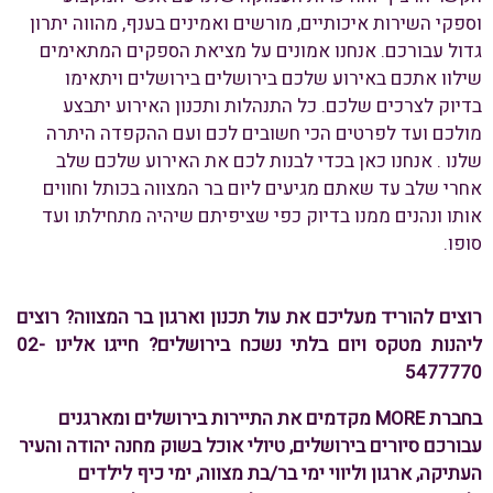
וספקי השירות איכותיים, מורשים ואמינים בענף, מהווה יתרון
גדול עבורכם. אנחנו אמונים על מציאת הספקים המתאימים
שילוו אתכם באירוע שלכם בירושלים בירושלים ויתאימו
בדיוק לצרכים שלכם. כל התנהלות ותכנון האירוע יתבצע
מולכם ועד לפרטים הכי חשובים לכם ועם ההקפדה היתרה
שלנו . אנחנו כאן בכדי לבנות לכם את האירוע שלכם שלב
אחרי שלב עד שאתם מגיעים ליום בר המצווה בכותל וחווים
אותו ונהנים ממנו בדיוק כפי שציפיתם שיהיה מתחילתו ועד
סופו.
רוצים להוריד מעליכם את עול תכנון וארגון בר המצווה? רוצים
ליהנות מטקס ויום בלתי נשכח בירושלים? חייגו אלינו 02-
5477770
בחברת MORE מקדמים את התיירות בירושלים ומארגנים
עבורכם סיורים בירושלים, טיולי אוכל בשוק מחנה יהודה והעיר
העתיקה, ארגון וליווי ימי בר/בת מצווה, ימי כיף לילדים