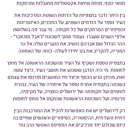
תוואי הנוף, נפתח שיחות אקטואליות מתובלות ומרתקות.
בין היתר נדבר בתצפיות על הדתות השונות המרכיבות את
העיר נספר על הזרמים השונים, על התככים, האינטריגות
והסיפורים המרתקים של כל תקופה.. מי עבר פה בשלושת
אלפי השנים שעברו. נעמוד סמוך לשכונת "ג'אבל מוכאבר" -
ההר הגדול שם אברהם הושיב את הנערים ועלה אל הר
המוריה, להקריב את בנו יחידו לעולה- כוחה של האמונה.
בתצפית נוספת נשקיף על העיר מהשכונה הראשונה אל מחוץ
לחומות. מי היה הנדבן ששכנע את תושבי העיר, כיצד עשה
זאת, מהיכן הגיע הכסף וכיצד חיו התושבים ופרנסו את עצמם
בשכונה.בתצפית אחרת נספר על איחודה של העיר, גבורת
לוחמים ועל תקופתה של ירושלים החצויה, על מקימיה,
פרנסיה ועל השכונות הראשונות שהוקמו אל מחוץ לחומות.
רק לירושלים יש את האפשרות להכיל את המורכבות הבין
דתית והעדתית, ההיסטוריה, הסיפורים והאנשים שחיים בה
כיום שכולם יחד מרכיבים את הפסיפס האנושי הרב גוני