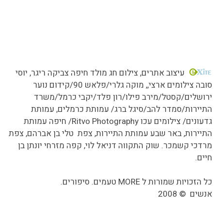
כל הזכויות שמורות MORE טעמים.סיפורים.אנשים
עיצוב אתרים
, צילום חג מולד חיפה צביקה ריגר, יוסי
סובה צילומים ארצי,,
מוקה גלרי/
פלאש 90/קידום נוער
ירושלים/קסטל/מירב פילו/רון פלד/יקבי כרמל/משרד
התיירות/סמדר להב/סיגל ברג/ עמותת כרמלים, עמותת
גדעונים/ צילומים עכו Ritvo Photography/ חיפה עמותת
התיירות, באר שבע עמותת התיירות, צפת טלי בן אברהם, צפת
מרדכי קשמכר. שוק התקווה דניאל לוי, קפה מזרחי יונתן בן
חיים.
כל הזכויות שמורות ל MORE טעמים. סיפורים.
אנשים
©
2008