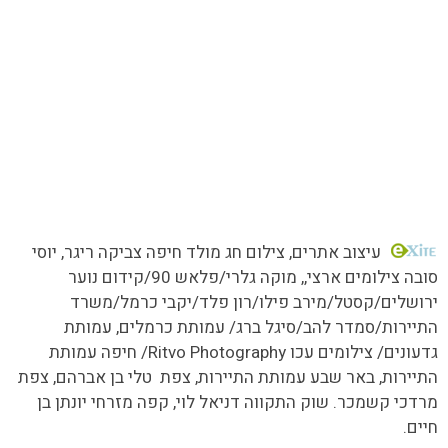
כל הזכויות שמורות MORE טעמים.סיפורים.אנשים
עיצוב אתרים
, צילום חג מולד חיפה צביקה ריגר, יוסי
סובה צילומים ארצי,,
מוקה גלרי/
פלאש 90/קידום נוער
ירושלים/קסטל/מירב פילו/רון פלד/יקבי כרמל/משרד
התיירות/סמדר להב/סיגל ברג/ עמותת כרמלים, עמותת
גדעונים/ צילומים עכו Ritvo Photography/ חיפה עמותת
התיירות, באר שבע עמותת התיירות, צפת טלי בן אברהם, צפת
מרדכי קשמכר. שוק התקווה דניאל לוי, קפה מזרחי יונתן בן
חיים.