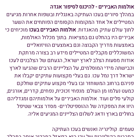
אולמות האבירים - להיכנס לסיפור אגדה
במהלך סיורים בעכו העתיקה באנגלית ובשפות אחרות מגיעים
המטיילים אל אחד המקומות הקסומים הפותחים את השער
לתוך עולם עתיק מהאגדות.
אולמות האבירים בעכו
מוכיחים כי
אבירים היו בהחלט גם במציאות. בתוך מכלול האולמות,
באמצעות מדריך הקבוצה וגם באמצעים הוויזואליים
המשוכללים מקבלים המטיילים מידע רב בצורה מרתקת
אודות מסעות הצלב לארץ ישראל, הגעתם של הצלבנים לעכו
וכבישתה מידי המוסלמים, על הצליינים הרבים שהגיעו לארץ
ישראל דרך נמל עכו. גם בעלי מקצועות עתיקים יקבלו את
פניהם ברחוב המשוחזר ובו בעלי מקצוע עתיקים שחלקם
כמעט נעלמו מן העולם: מנפחי זכוכית, נפחים, קדרים, אורגים,
קולעי סלים ועוד. אולמות האבירים על אולמותיהם ומגדליהם
היוו את המפקדה של ההוספיטלרים- מסדר צבאי שטיפל
בחולים בארץ ודאג לשלום הצליינים המגיעים אליה.
טעמים. קולינריה ואנשים בעכו העתיקה
התרבות הקולינרית של עכו היא הפאזל המרכיב אותה במהלך