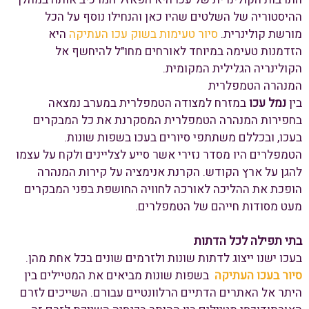
ההיסטוריה של השלטים שהיו כאן והנחילו נוסף על הכל
מורשת קולינרית.
סיור טעימות בשוק עכו העתיקה
היא
הזדמנות טעימה במיוחד לאורחים מחו"ל להיחשף אל
הקולינריה הגלילית המקומית.
המנהרה הטמפלרית
בין
נמל עכו
במזרח למצודה הטמפלרית במערב נמצאה
בחפירות המנהרה הטמפלרית המסקרנת את כל המבקרים
בעכו, ובכללם משתתפי סיורים בעכו בשפות שונות.
הטמפלרים היו מסדר נזירי אשר סייע לצליינים ולקח על עצמו
להגן על ארץ הקודש. הקרנת אנימציה על קירות המנהרה
הופכת את ההליכה לאורכה לחוויה החושפת בפני המבקרים
מעט מסודות חייהם של הטמפלרים.
בתי תפילה לכל הדתות
בעכו ישנו ייצוג לדתות שונות ולזרמים שונים בכל אחת מהן.
סיור בעכו העתיקה
בשפות שונות מביאים את המטיילים בין
היתר אל האתרים הדתיים הרלוונטיים עבורם. השייכים לזרם