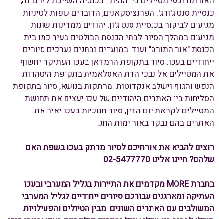
האורתודוכסי מטיילים בין ההיתר בכנסיה השייכת לזרם זה,
כנסיית סנט ג'ורג'. הפרנציסקאנים, הדוברים שפות לטיניות
מגיעים לביקור בכנסיית סנט ג'ון. יהודים ממדינות שונות
מגיעים במהלך הסיור לבתי הכנסת הבולטים בעיר כמו בית
הכנסת "אור התורה" ועוד. במועדים ובחגים נערכים סיורים
ייחודיים בעכו. סיור בתקופת הרמדאן בעכו העתיקה יחשוף
את המטיילים אל נבכי הדת האסלאמית בתקופת היטהרות
הנפש והגוף וישלב אנקדוטות מרתקות בנושא, סיור בתקופת
הסליחות בין האתרים היהודיים של עכו יעצים את תחושת
המטיילים לקראת יום הדין, סיור חנוכיות בעכו יאיר את
האתרים בהם נבקר באור ימות החג.
רוצים להביא את אורחיכם לסיור מרתק בעכו בשפת האם
שלהם? חייגו אלינו 02-5477770
בחברת MORE מקדמים את התיירות בגליל המערבי ובעכו
העתיקה ומארגנים עבורכם סיורים ייחודיים לגליל המערבי
המשולבים עם האתרים השונים. מבין הטיולים והפעילויות