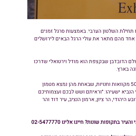
 תחילת השלטון הערבי. באמצעות סרגל זמנים
. אחד מהם מתאר את עולי הרגל הבאים לירושלים
ולם הדובדבן שבקצפת הוא מודל וירטואלי שדרכו
גה בארץ.
הביקור במרכז דוידסון פותח את הסיור ברחבי הגן הארכיאולוגי, שם ניתן לראות כ-50 מקוואות וחנויות, שבאחת מהן נמצא מטמון
הנביא ישעיהו: "וראיתם ושש לבכם ועצמותיכם
הודי, הר ציון, ארמון הנציב, עיר דוד והר
תקופות שונות? חייגו אלינו 02-5477770