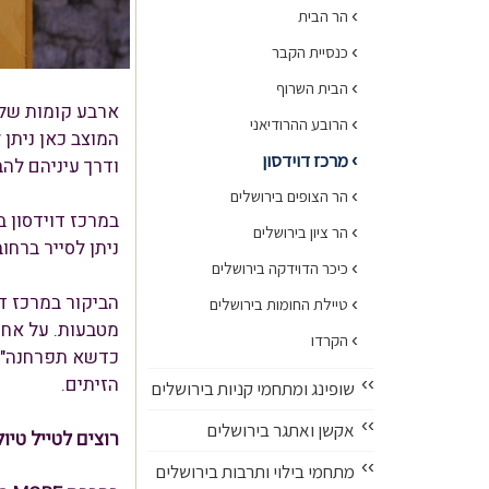
›
הר הבית
›
כנסיית הקבר
›
הבית השרוף
ארבע קומות של 
›
הרובע ההרודיאני
המוצב כאן ניתן
מרכז דוידסון
›
ודרך עיניהם להב
›
הר הצופים בירושלים
במרכז דוידסון 
›
הר ציון בירושלים
ניתן לסייר ברחו
›
כיכר הדוידקה בירושלים
›
טיילת החומות בירושלים
מטבעות. על אחת
›
הקרדו
כדשא תפרחנה". ו
הזיתים.
››
שופינג ומתחמי קניות בירושלים
››
אקשן ואתגר בירושלים
רוצים לטייל טיול
››
מתחמי בילוי ותרבות בירושלים