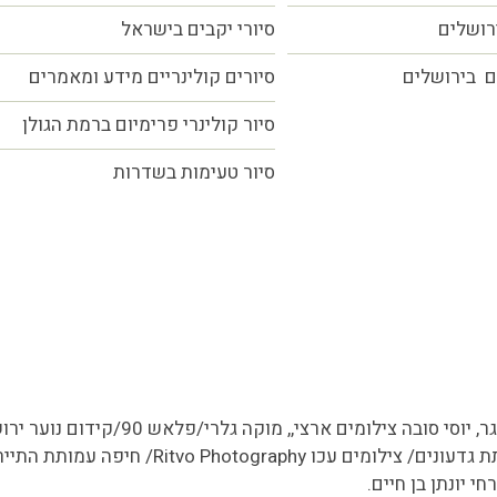
ירושלים
סיורי יקבים בישראל
ם בירושלים
סיורים קולינריים מידע ומאמרים
סיור קולינרי פרימיום ברמת הגולן
סיור טעימות בשדרות
כל הזכויות שמורות MORE טעמים.סיפורים.אנשים
ר, יוסי סובה צילומים ארצי,,
מוקה גלרי/
פלאש 90/קידום נו
התיירות/סמדר להב/סיגל ברג/ עמותת כרמלים, ע
 יונתן בן חיים.