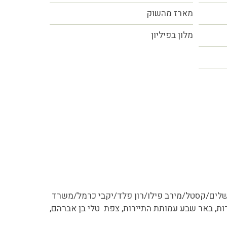
מארז מהשוק
מלון בפיליון
ער ירושלים/קסטל/מירב פילו/רון פלד/יקבי כרמל/משרד
מותת גדעונים/ צילומים עכו Ritvo Photography/ חיפה עמותת התיירות, באר שבע עמותת התיירות, צפת טלי בן אברהם,