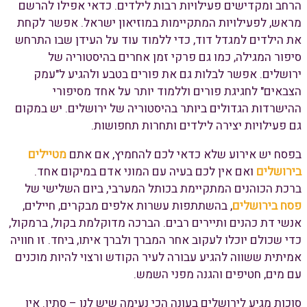
הרחב ומקדישים פעילויות רבות לילדים. כדאי אפילו להרשם
מראש, לפעילויות המתקיימות במוזיאון ישראל. אפשר לקחת
את הילדים למגדל דוד, כדי ללמוד עוד על העידן שבו התרחש
סיפור המגילה, כמו גם פרקי זמן אחרים בהיסטוריה של
ירושלים. אפשר לבלות גם את פורים בטבע ולהגיע ל"עמק
הצבאים" לחגיגת פורים וללמוד יותר על אחד מסיפורי
ההישרדות הגדולים ביותר בהיסטוריה של ירושלים. יש במקום
גם פעילויות יצירה לילדים ותחרות תחפושות.
בפסח יש אירוע שלא כדאי לכם להחמיץ, אם אתם
מטיילים
בירושלים
ואם אין לכם בעיה עם המוני אדם במיקום אחד.
ברכת הכוהנים המתקיימת בכותל המערבי, ביום השלישי של
פסח בירושלים
, בהשתתפות עשרות אלפים מבקרים, חיילים,
אנשי דת כהנים ותיירים רבים. הברכה מדוקלמת בקול, ברמקול,
כדי שכולם יוכלו לעקוב אחר המברך ולברך איתו, ביחד. זו חוויה
אמיתית ששווה להגיע עבורה לעיר הקודש ורצוי להיות מוכנים
עם מים, חטיפים והגנה מפני השמש.
סוכות מגיע לירושלים בעונה הכי נעימה שיש לנו – סתיו. אין