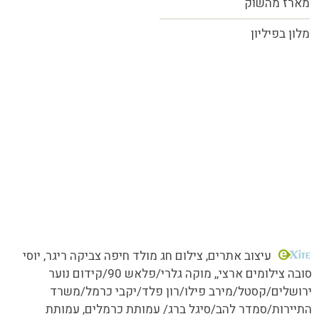
מארז מהשוק
מלון בפיליון
כל הזכויות שמורות MORE טעמים.סיפורים.אנשים
עיצוב אתרים
, צילום חג מולד חיפה צביקה ריגר, יוסי
סובה צילומים ארצי,,
מוקה גלרי/
פלאש 90/קידום נוער
ירושלים/קסטל/מירב פילו/רון פלד/יקבי כרמל/משרד
התיירות/סמדר להב/סיגל ברג/ עמותת כרמלים, עמותת