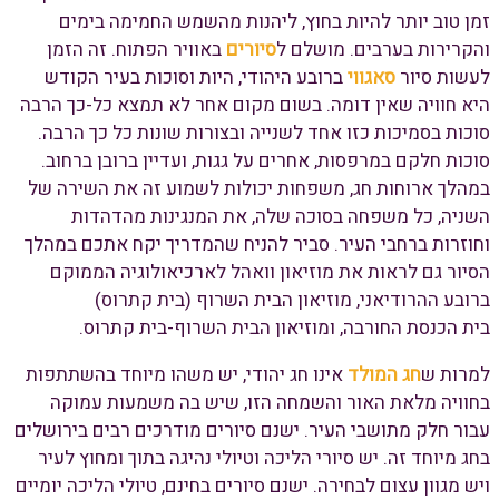
זמן טוב יותר להיות בחוץ, ליהנות מהשמש החמימה בימים
והקרירות בערבים. מושלם ל
סיורים
באוויר הפתוח. זה הזמן
לעשות סיור
סאגווי
ברובע היהודי, היות וסוכות בעיר הקודש
היא חוויה שאין דומה. בשום מקום אחר לא תמצא כל-כך הרבה
סוכות בסמיכות כזו אחד לשנייה ובצורות שונות כל כך הרבה.
סוכות חלקם במרפסות, אחרים על גגות, ועדיין ברובן ברחוב.
במהלך ארוחות חג, משפחות יכולות לשמוע זה את השירה של
השניה, כל משפחה בסוכה שלה, את המנגינות מהדהדות
וחוזרות ברחבי העיר. סביר להניח שהמדריך יקח אתכם במהלך
הסיור גם לראות את מוזיאון וואהל לארכיאולוגיה הממוקם
ברובע ההרודיאני, מוזיאון הבית השרוף (בית קתרוס)
בית הכנסת החורבה, ומוזיאון הבית השרוף-בית קתרוס.
למרות ש
חג המולד
אינו חג יהודי, יש משהו מיוחד בהשתתפות
בחוויה מלאת האור והשמחה הזו, שיש בה משמעות עמוקה
עבור חלק מתושבי העיר. ישנם סיורים מודרכים רבים בירושלים
בחג מיוחד זה. יש סיורי הליכה וטיולי נהיגה בתוך ומחוץ לעיר
ויש מגוון עצום לבחירה. ישנם סיורים בחינם, טיולי הליכה יומיים